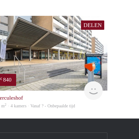
DELEN
840
€
finder
erculeshof
2
5 m
· 4 kamers · Vanaf ? - Onbepaalde tijd