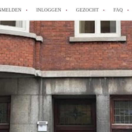
NMELDEN
INLOGGEN
GEZOCHT
FAQ
How to translate AppartementMaastricht!
Wat is AppartementMaastricht?
Hoeveel kost het om te reageren op een A
Wat is de privacyverklaring van Appartem
Berekent AppartementMaastricht
makelaarsvergoeding/bemiddelingsvergoe
Alle veelgestelde vragen