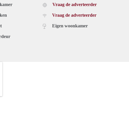
dkamer
Vraag de adverteerder
uken
Vraag de adverteerder
t
Eigen woonkamer
rdeur