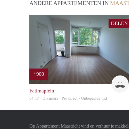
ANDERE APPARTEMENTEN IN
MAAST
DELEN
900
€
Fatimaplein
2
64 m
· 3 kamers · Per direct - Onbepaalde tijd
Op Appartement Maastricht vind en verhuur je makkel