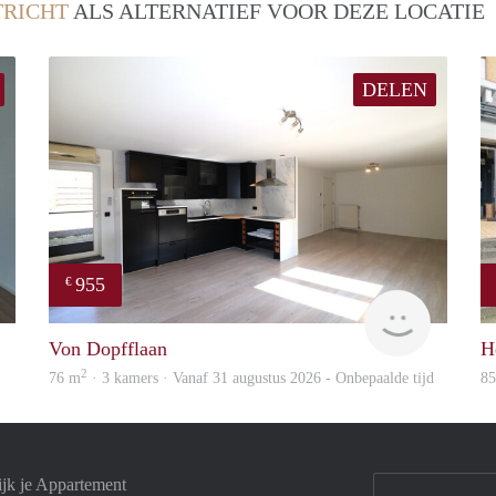
RICHT
ALS ALTERNATIEF VOOR DEZE LOCATIE
DELEN
955
€
Tim
Immo
Von Dopfflaan
H
2
76 m
· 3 kamers · Vanaf 31 augustus 2026 - Onbepaalde tijd
8
ijk je Appartement