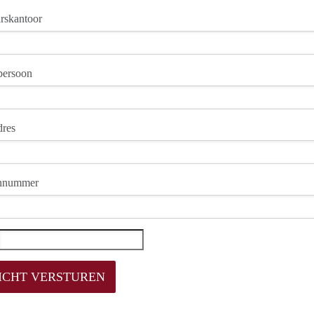
rskantoor
persoon
dres
onnummer