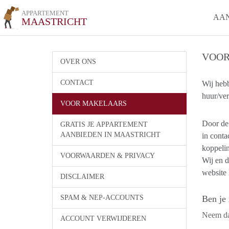
APPARTEMENT
AA
MAASTRICHT
VOOR
OVER ONS
CONTACT
Wij hebb
huur/ver
VOOR MAKELAARS
Door de 
GRATIS JE APPARTEMENT
AANBIEDEN IN MAASTRICHT
in cont
koppelin
VOORWAARDEN & PRIVACY
Wij en d
website 
DISCLAIMER
SPAM & NEP-ACCOUNTS
Ben je 
Neem dan
ACCOUNT VERWIJDEREN