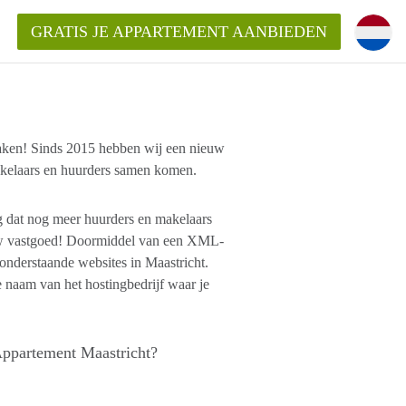
GRATIS JE APPARTEMENT AANBIEDEN
maken! Sinds 2015 hebben wij een nieuw
akelaars en huurders samen komen.
ppartement in Maastricht?
entMaastricht?
g dat nog meer huurders en makelaars
uw vastgoed! Doormiddel van een XML-
ding?
 onderstaande websites in Maastricht.
 naam van het hostingbedrijf waar je
Appartement Maastricht?