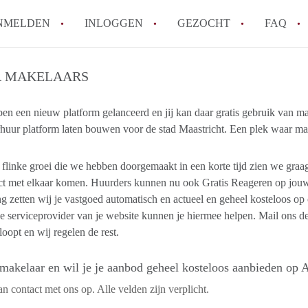
NMELDEN
INLOGGEN
GEZOCHT
FAQ
 MAKELAARS
How to translate AppartementMaastricht!
Wat is AppartementMaastricht?
en een nieuw platform gelanceerd en jij kan daar gratis gebruik van 
huur platform laten bouwen voor de stad Maastricht. Een plek waar m
Hoeveel kost het om te reageren op een A
Wat is de privacyverklaring van Appartem
flinke groei die we hebben doorgemaakt in een korte tijd zien we graa
Berekent AppartementMaastricht
act met elkaar komen. Huurders kunnen nu ook Gratis Reageren op jo
makelaarsvergoeding/bemiddelingsvergoe
g zetten wij je vastgoed automatisch en actueel en geheel kosteloos op
Alle veelgestelde vragen
e serviceprovider van je website kunnen je hiermee helpen. Mail ons de
loopt en wij regelen de rest.
makelaar en wil je je aanbod geheel kosteloos aanbieden op 
 contact met ons op. Alle velden zijn verplicht.