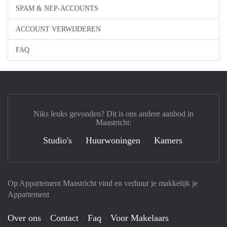
SPAM & NEP-ACCOUNTS
ACCOUNT VERWIJDEREN
FAQ
Niks leuks gevonden? Dit is ons andere aanbod in
Maastricht:
Studio's
Huurwoningen
Kamers
Op Appartement Maastricht vind en verhuur je makkelijk je
Appartement
Over ons
Contact
Faq
Voor Makelaars