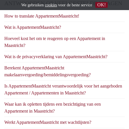
ANTWOORDEN OP VEELGESTELDE VRAGEN
OK!
We gebruiken
cookies
voor de beste service
How to translate AppartementMaastricht!
Wat is AppartementMaastricht?
Hoeveel kost het om te reageren op een Appartement in
Maastricht?
Wat is de privacyverklaring van AppartementMaastricht?
Berekent AppartementMaastricht
makelaarsvergoeding/bemiddelingsvergoeding?
Is AppartementMaastricht verantwoordelijk voor het aangeboden
Appartement / Appartementen in Maastricht?
Waar kan ik opletten tijdens een bezichtiging van een
Appartement in Maastricht?
Werkt AppartementMaastricht met wachtlijsten?