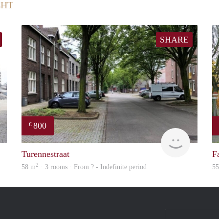
CHT
SHARE
800
€
finder
Woning
Turennestraat
F
2
58 m
· 3 rooms · From ? - Indefinite period
5