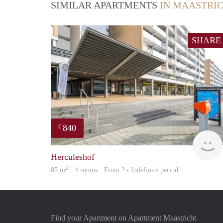
SIMILAR APARTMENTS
IN MAASTRI
SHARE
840
€
Herculeshof
2
85 m
· 4 rooms · From ? - Indefinite period
Find your Apartment on Apartment Maastricht