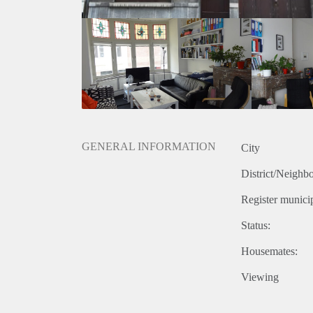
GENERAL INFORMATION
City
District/Neighb
Register municip
Status:
Housemates:
Viewing