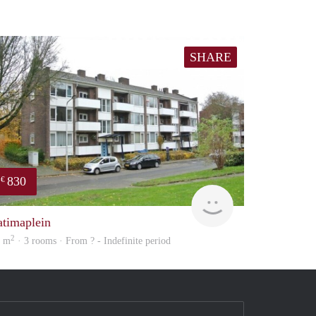
SHARE
830
€
finder
atimaplein
2
5 m
· 3 rooms · From ? - Indefinite period