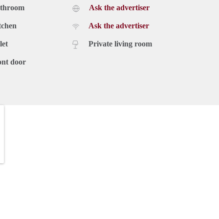
athroom
Ask the advertiser
tchen
Ask the advertiser
let
Private living room
ont door