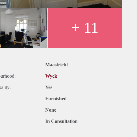
+ 11
Maastricht
ourhood:
Wyck
ality:
Yes
Furnished
None
In Consultation