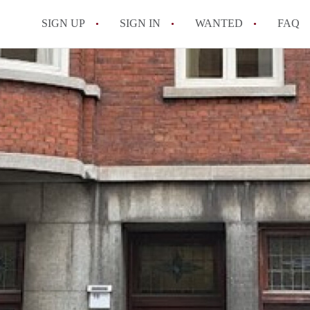
SIGN UP
SIGN IN
WANTED
FAQ
All FAQs