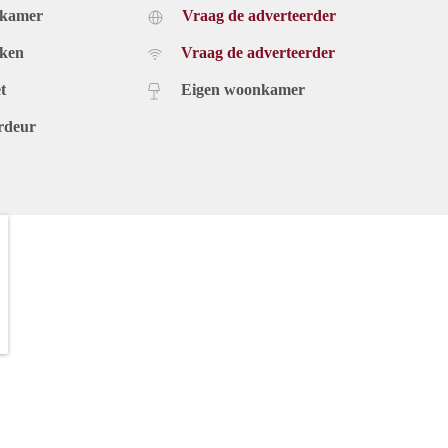
dkamer
Vraag de adverteerder
uken
Vraag de adverteerder
t
Eigen woonkamer
rdeur