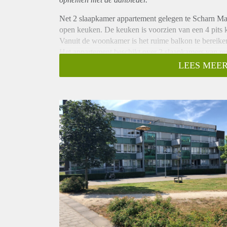
Net 2 slaapkamer appartement gelegen te Scharn Maa
open keuken. De keuken is voorzien van een 4 pits 
Vanuit de woonkamer is het ruime balkon te bereike
Het appartement beschikt over 2 slaapkamers van re
badkamer met douche en wastafel.
LEES MEER
Vanuit de hal is eveneens het separaat toilet als oo
Verder beschikt het appartement over 1 overdekte pr
het souterrain.
In de directe omgeving zijn winkels en openbaar ver
Bijzonderheden:
- Verfwerk in de woning is verouderd en dient door
Huurgegevens:
- de huurprijs bedraagt incl. servicekosten en parke
- de waarborgsom bedraagt € 1500,-
- gezien de medebewoners in het complex is dit app
jaar;
- huisdieren zijn in het complex helaas niet toegestaa