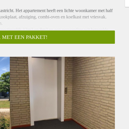
stricht. Het appartement heeft een lichte woonkamer met half
kookplaat, afzuiging, combi-oven en koelkast met vriesvak.
n.
spectievelijk 12m2 en 8m2 en een eenvoudige wit betegelde
 MET EEN PAKKET!
k de berging met de wasmachine aansluiting te bereiken.
ivé parkeerplaats onder het complex en een externe berging in
voer aanwezig. Maastricht centrum is 7 minuten met de fiets.
 de nieuwe huurder te worden gedaan.
erplaats en excl. G/W/E bedraagt € 1025,- per maand;
artement uitsluitend geschikt voor personen van minimaal 50
n: