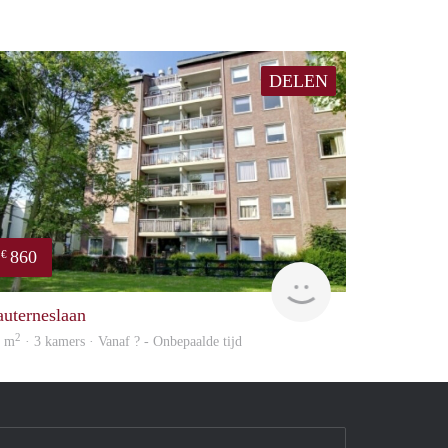
DELEN
860
€
Woning
auterneslaan
2
2 m
· 3 kamers · Vanaf ? - Onbepaalde tijd