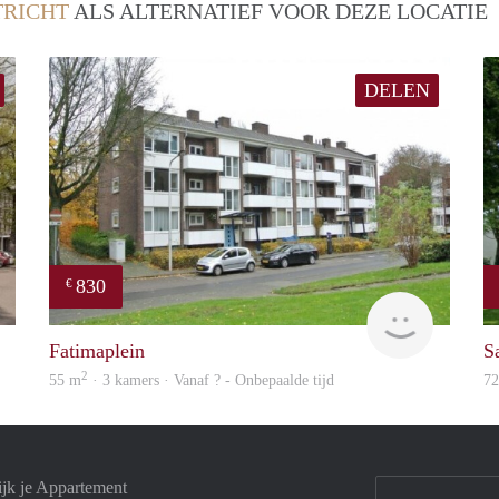
RICHT
ALS ALTERNATIEF VOOR DEZE LOCATIE
DELEN
830
€
finder
finder
Fatimaplein
S
2
55 m
· 3 kamers · Vanaf ? - Onbepaalde tijd
7
ijk je Appartement