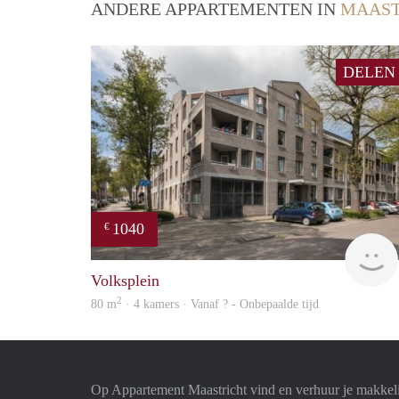
ANDERE APPARTEMENTEN IN
MAAST
DELEN
1040
€
Volksplein
2
80 m
· 4 kamers · Vanaf ? - Onbepaalde tijd
Op Appartement Maastricht vind en verhuur je makkel