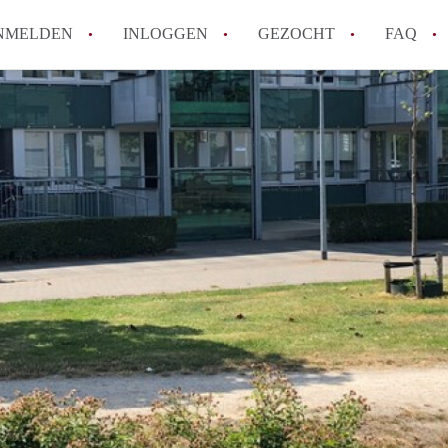
NMELDEN
INLOGGEN
GEZOCHT
FAQ
How to translate AppartementMaastricht!
Wat is AppartementMaastricht?
Hoeveel kost het om te reageren op een A
Wat is de privacyverklaring van Appartem
Berekent AppartementMaastricht
makelaarsvergoeding/bemiddelingsvergoe
Alle veelgestelde vragen