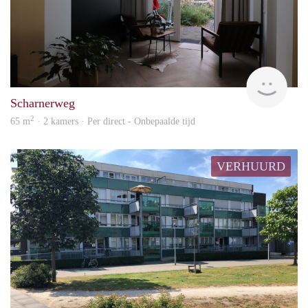
Imm
Scharnerweg
2
65 m
· 2 kamers · Per direct - Onbepaalde tijd
VERHUURD