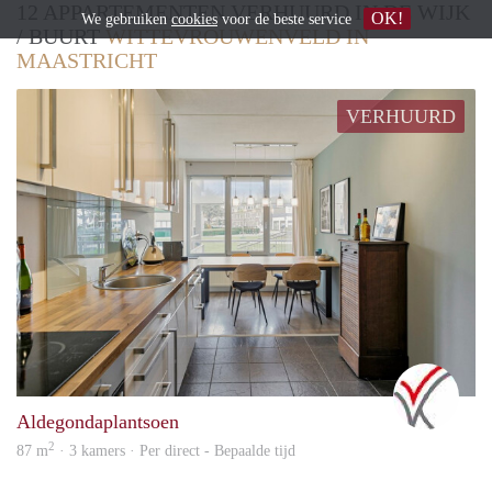
12 APPARTEMENTEN VERHUURD IN DE WIJK
OK!
We gebruiken
cookies
voor de beste service
/ BUURT
WITTEVROUWENVELD IN
MAASTRICHT
VERHUURD
vast
Aldegondaplantsoen
2
87 m
· 3 kamers · Per direct - Bepaalde tijd