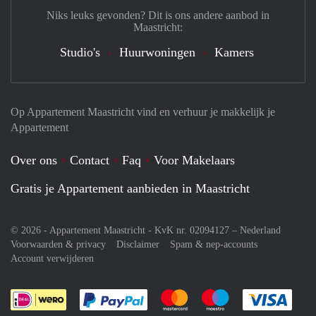
Niks leuks gevonden? Dit is ons andere aanbod in
Maastricht:
Studio's
Huurwoningen
Kamers
Op Appartement Maastricht vind en verhuur je makkelijk je
Appartement
Over ons
Contact
Faq
Voor Makelaars
Gratis je Appartement aanbieden in Maastricht
© 2026 - Appartement Maastricht - KvK nr. 02094127 –
Nederland
Voorwaarden & privacy
Disclaimer
Spam & nep-accounts
Account verwijderen
Je rekent gemakkelijk af met Paypal
Je rekent gemakkelijk af met M
Je rekent gemakkelij
Je re