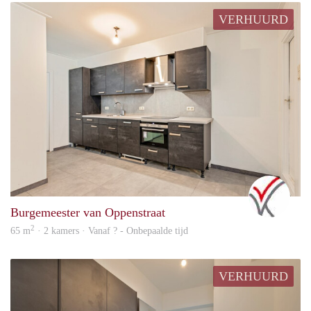
VERHUURD
vast
Burgemeester van Oppenstraat
2
65 m
· 2 kamers · Vanaf ? - Onbepaalde tijd
VERHUURD