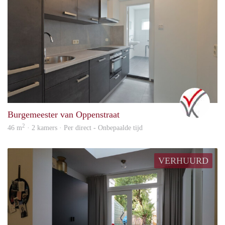
vast
Burgemeester van Oppenstraat
2
46 m
· 2 kamers · Per direct - Onbepaalde tijd
VERHUURD