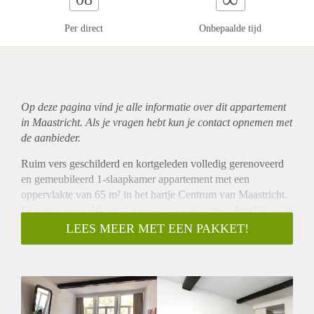
Per direct
Onbepaalde tijd
Op deze pagina vind je alle informatie over dit
appartement
in Maastricht. Als je vragen hebt kun je contact opnemen met
de aanbieder.
Ruim vers geschilderd en kortgeleden volledig gerenoveerd
en gemeubileerd 1-slaapkamer appartement met een
oppervlakte van 65 m² in het hartje Centrum van Maastricht.
Er is een groot dakterras aanwezig waar zomers heerlijk in de
zon kan worden gezeten. Het appartement bevind zich op de
LEES MEER MET EEN PAKKET!
1ste verdieping van een prachtig monumentaal pand met een
schitterend uitzicht op het stadhuis midden op de Markt.
Het appartement bestaat uit een woonkamer, keuken,
badkamer en slaapkamer. Als extra toevoeging heeft dit
appartement een dakterras van ongeveer 20 m².