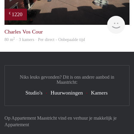
1220
€
Imm
Charles Vos Cour
2
80 m
· 3 kamers · Per direct - Onbepaalde tijd
Niks leuks gevonden? Dit is ons andere aanbod in
Maastricht:
Studio's
Huurwoningen
Kamers
Op Appartement Maastricht vind en verhuur je makkelijk je
Appartement