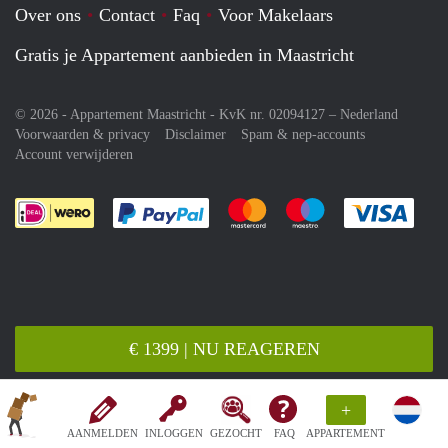
Over ons
Contact
Faq
Voor Makelaars
Gratis je Appartement aanbieden in Maastricht
© 2026 - Appartement Maastricht - KvK nr. 02094127 –
Nederland
Voorwaarden & privacy
Disclaimer
Spam & nep-accounts
Account verwijderen
Je rekent gemakkelijk af met Paypal
Je rekent gemakkelijk af met M
Je rekent gemakkelij
Je re
€ 1399 | NU REAGEREN
+
AANMELDEN
INLOGGEN
GEZOCHT
FAQ
APPARTEMENT