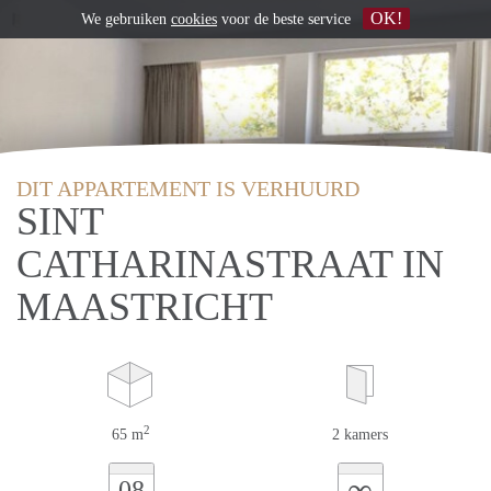
OK!
We gebruiken
cookies
voor de beste service
DIT APPARTEMENT IS VERHUURD
SINT
CATHARINASTRAAT IN
MAASTRICHT
2
65 m
2 kamers
∞
08