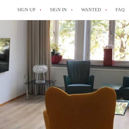
SIGN UP
SIGN IN
WANTED
FAQ
All FAQs