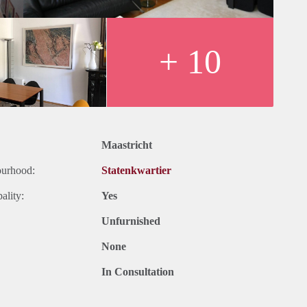
+ 10
Maastricht
ourhood:
Statenkwartier
ality:
Yes
Unfurnished
None
In Consultation