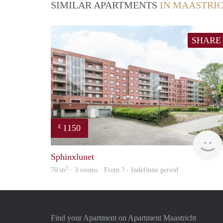
SIMILAR APARTMENTS
IN MAASTRI
SHARE
1150
€
Sphinxlunet
2
70 m
· 3 rooms · From ? - Indefinite period
Find your Apartment on Apartment Maastricht