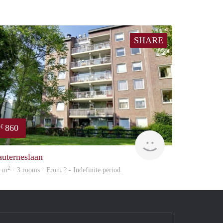
SHARE
860
€
Woning
auterneslaan
2
2 m
· 3 rooms · From ? - Indefinite period