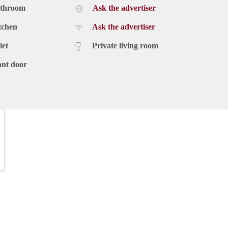
athroom
Ask the advertiser
tchen
Ask the advertiser
let
Private living room
ont door