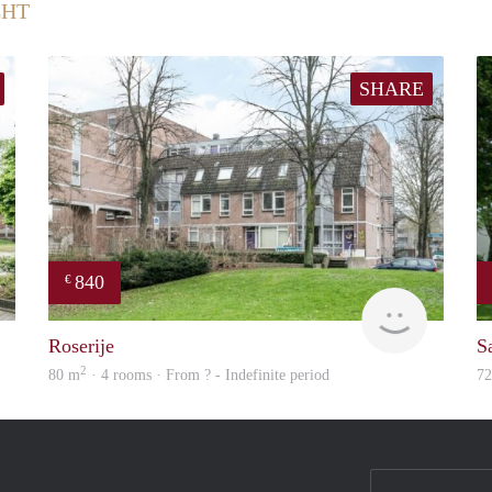
CHT
SHARE
840
€
finder
rent
Roserije
S
2
80 m
· 4 rooms · From ? - Indefinite period
7