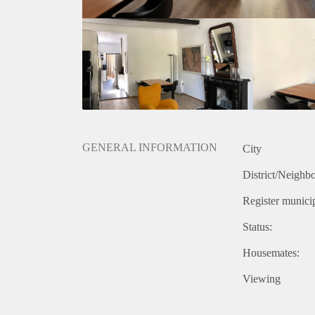
GENERAL INFORMATION
City
District/Neighb
Register municip
Status:
Housemates:
Viewing