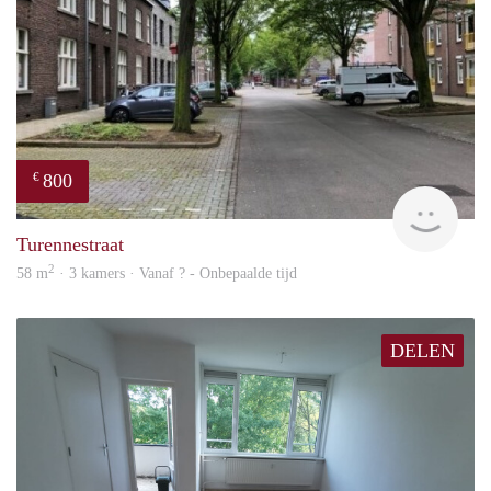
800
€
finde
Turennestraat
2
58 m
· 3 kamers · Vanaf ? - Onbepaalde tijd
DELEN