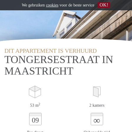
OK!
We gebruiken
cookies
voor de beste service
DIT APPARTEMENT IS VERHUURD
TONGERSESTRAAT IN
MAASTRICHT
2
53 m
2 kamers
∞
09