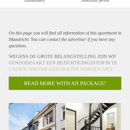
Immediately
Indefinite period
On this page you will find all information of this
apartment
in
Maastricht. You can contact the advertiser if you have any
questions.
WEGENS DE GROTE BELANGSTELLING ZIJN WIJ
GENOODZAAKT EEN BEZICHTIGINGSSTOP IN TE
LASSEN, NIEUWE AANVRAGEN WORDEN NIET
MEER IN BEHANDELING GENOMEN!
LET OP: deze woning is niet beschikbaar voor studenten /
READ MORE WITH AN PACKAGE!
This apartment isn’t available for students.
Aan de rand van de binnenstad en nabij uitvalswegen
gelegen, bieden wij dit netjes onderhouden en ruime
appartement te huur aan.
Het object maakt onderdeel uit van een karakteristiek
complex dat is aangewezen als Rijksmonument en ligt op
nog geen 5 minuutjes lopen van het Vrijthof!