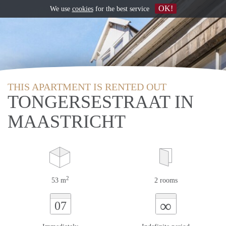
OK!
We use
cookies
for the best service
THIS APARTMENT IS RENTED OUT
TONGERSESTRAAT IN
MAASTRICHT
2
53 m
2 rooms
∞
07