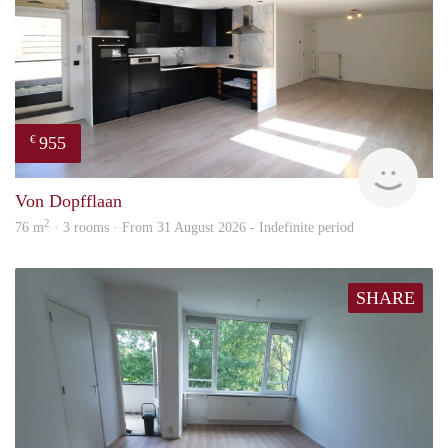
955
€
Imm
Von Dopfflaan
2
76 m
· 3 rooms · From 31 August 2026 - Indefinite period
SHARE