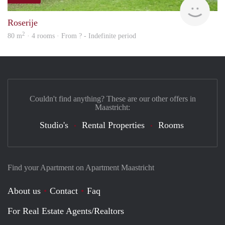
rent
Roserije
2
80 m
· 4 rooms · From ? - Indefinite period
Couldn't find anything? These are our other offers in
Maastricht:
Studio's
Rental Properties
Rooms
Find your Apartment on Apartment Maastricht
About us
Contact
Faq
For Real Estate Agents/Realtors