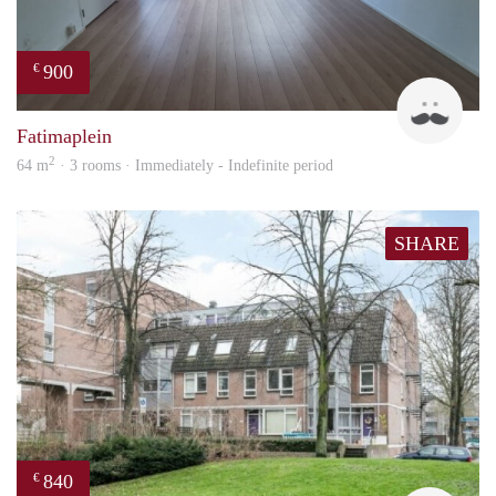
900
€
Tim
Fatimaplein
2
64 m
· 3 rooms · Immediately - Indefinite period
SHARE
840
€