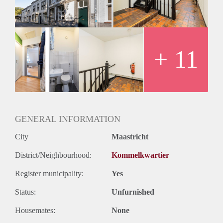
+ 11
GENERAL INFORMATION
City
Maastricht
District/Neighbourhood:
Kommelkwartier
Register municipality:
Yes
Status:
Unfurnished
Housemates:
None