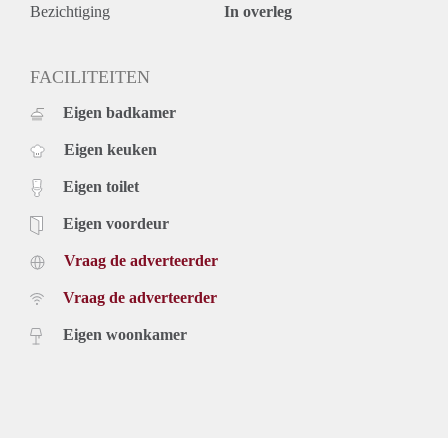
De woning is ideaal voor expats of voor een werkend
Bezichtiging
In overleg
koppel.
Minimale huurperiode is 12 maanden.
Zeer gunstig gelegen ten opzichte van alle winkels
FACILITEITEN
(Stadscentrum) supermarkten, Universiteiten, centraal station
Eigen badkamer
en alle uitvalswegen
Eigen keuken
Eigen toilet
Eigen voordeur
Vraag de adverteerder
Vraag de adverteerder
Eigen woonkamer