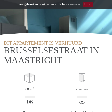
OK!
We gebruiken
cookies
voor de beste service
DIT APPARTEMENT IS VERHUURD
BRUSSELSESTRAAT IN
MAASTRICHT
2
68 m
2 kamers
∞
06