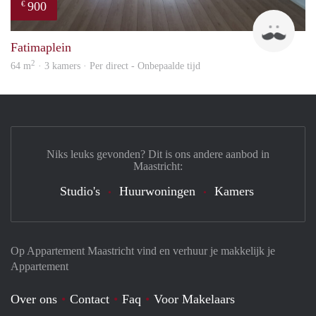
900
€
Tim
Fatimaplein
2
64 m
· 3 kamers · Per direct - Onbepaalde tijd
Niks leuks gevonden? Dit is ons andere aanbod in
Maastricht:
Studio's
Huurwoningen
Kamers
Op Appartement Maastricht vind en verhuur je makkelijk je
Appartement
Over ons
Contact
Faq
Voor Makelaars