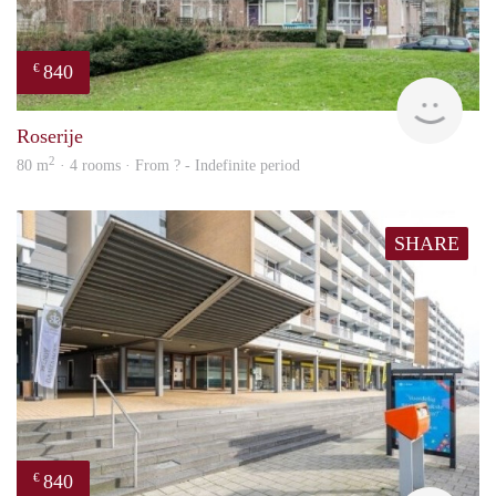
840
€
rent
Roserije
2
80 m
· 4 rooms · From ? - Indefinite period
SHARE
840
€