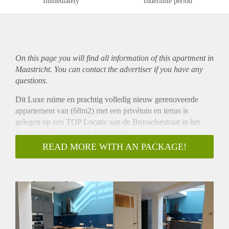
Immediately
Indefinite period
On this page you will find all information of this
apartment
in
Maastricht. You can contact the advertiser if you have any
questions.
Dit Luxe ruime en prachtig volledig nieuw gerenoveerde
appartement van (68m2) met een privétuin en terras is
gelegen op een TOP Locatie aan de Brusselsestraat in het
Bruisende Centrum van Maastricht.
De woning is gelegen op de begane grond die via grote
READ MORE WITH AN PACKAGE!
openslaande deuren directe toegang bied tot een onder
architect ontworpen tuin en zeer veel licht inval bied.
Indeling:
Bij binnenkomst kom je aan in de ruime hal waar zich een
apart toilet met fontein bevindt (1,5m2).
De ruime leefkeuken die voorzien is van alle gemakken en
luxe is uitgerust diverse nieuwe ingebouwd apparatuur zoals: