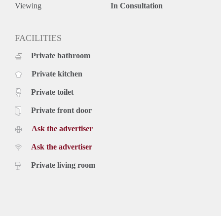
De woning is ideaal voor expats of voor een werkend
Viewing
In Consultation
koppel.
Minimale huurperiode is 12 maanden.
Zeer gunstig gelegen ten opzichte van alle winkels
FACILITIES
(Stadscentrum) supermarkten, Universiteiten, centraal station
Private bathroom
en alle uitvalswegen
Private kitchen
Private toilet
Private front door
Ask the advertiser
Ask the advertiser
Private living room