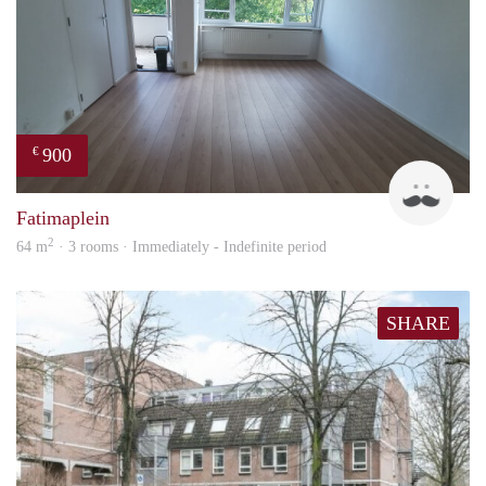
900
€
Tim
Fatimaplein
2
64 m
· 3 rooms · Immediately - Indefinite period
SHARE