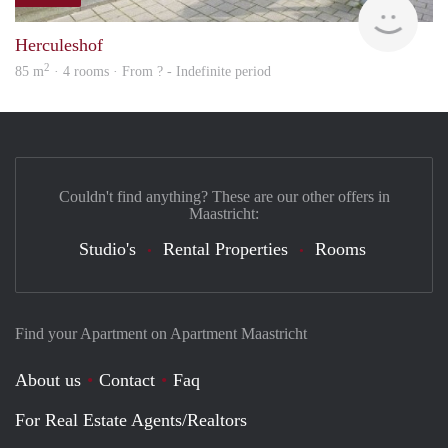
finde
Herculeshof
2
85 m
· 4 rooms · From ? - Indefinite period
Couldn't find anything? These are our other offers in
Maastricht:
Studio's
Rental Properties
Rooms
Find your Apartment on Apartment Maastricht
About us
Contact
Faq
For Real Estate Agents/Realtors