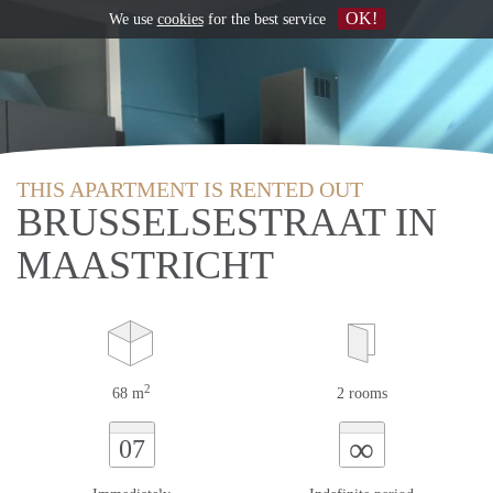
OK!
We use
cookies
for the best service
THIS APARTMENT IS RENTED OUT
BRUSSELSESTRAAT IN
MAASTRICHT
2
68 m
2 rooms
∞
07