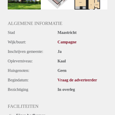
Huurtermijn
Onbepaalde termijn
Oplevering
Kaal
ALGEMENE INFORMATIE
Stad
Maastricht
Wijk/buurt:
Campagne
Inschrijven gemeente:
Ja
Opleverniveau:
Kaal
Huisgenoten:
Geen
Begindatum:
Vraag de adverteerder
Bezichtiging
In overleg
FACILITEITEN