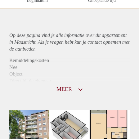
Begindatum
Onbepaalde tijd
Op deze pagina vind je alle informatie over dit
appartement
in Maastricht. Als je vragen hebt kun je contact opnemen met
de aanbieder.
Bemiddelingskosten
Nee
Object
Direct bij de eigenaar
Borg
MEER
860
Garantiestelling
Niet mogelijk
Huurtoeslag
Mogelijk
Inkomen eis
N.V.T.