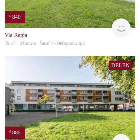
840
€
rent
Via Regia
2
76 m
· 3 kamers · Vanaf ? - Onbepaalde tijd
DELEN
885
€
finde