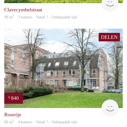
Clavecymbelstraat
2
90 m
· 3 kamers · Vanaf ? - Onbepaalde tijd
DELEN
840
€
rent
Roserije
2
80 m
· 4 kamers · Vanaf ? - Onbepaalde tijd