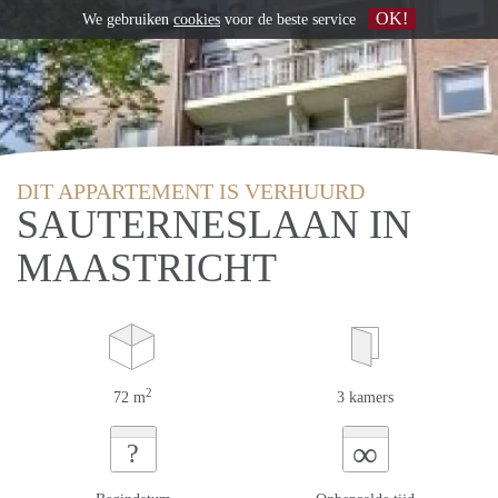
OK!
We gebruiken
cookies
voor de beste service
DIT APPARTEMENT IS VERHUURD
SAUTERNESLAAN IN
MAASTRICHT
2
72 m
3 kamers
∞
?