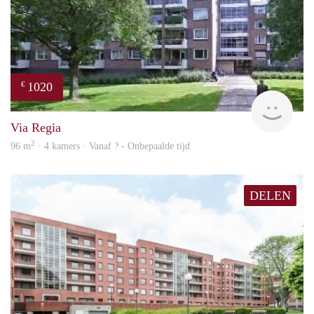
1020
€
finde
Via Regia
2
96 m
· 4 kamers · Vanaf ? - Onbepaalde tijd
DELEN