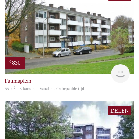
830
€
rent
Fatimaplein
2
55 m
· 3 kamers · Vanaf ? - Onbepaalde tijd
DELEN