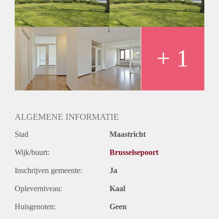
Huurtermijn
Onbepaalde termijn
Oplevering
Kaal
+ 1
ALGEMENE INFORMATIE
Stad
Maastricht
Wijk/buurt:
Brusselsepoort
Inschrijven gemeente:
Ja
Opleverniveau:
Kaal
Huisgenoten:
Geen