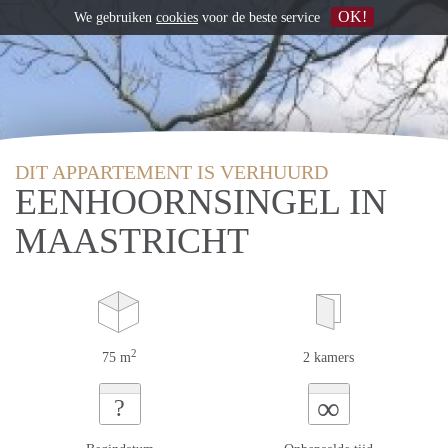
OK!
We gebruiken
cookies
voor de beste service
DIT APPARTEMENT IS VERHUURD
EENHOORNSINGEL IN
MAASTRICHT
2
75 m
2 kamers
∞
?