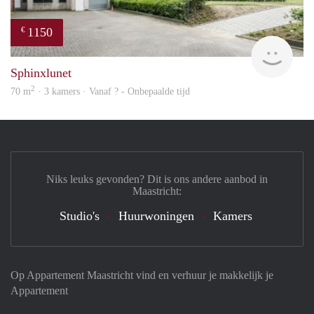
1150
€
finde
Sphinxlunet
2
70 m
· 3 kamers · Vanaf ? - Onbepaalde tijd
Niks leuks gevonden? Dit is ons andere aanbod in
Maastricht:
Studio's
Huurwoningen
Kamers
Op Appartement Maastricht vind en verhuur je makkelijk je
Appartement