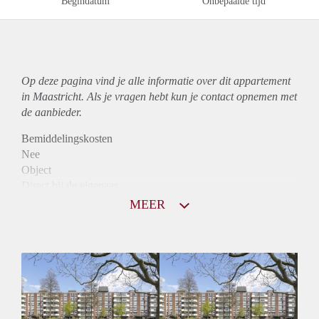
Begindatum
Onbepaalde tijd
Op deze pagina vind je alle informatie over dit
appartement
in Maastricht. Als je vragen hebt kun je contact opnemen met
de aanbieder.
Bemiddelingskosten
Nee
Object
Direct bij de eigenaar
Borg
MEER
760
Garantiestelling
Niet mogelijk
Huurtoeslag
Mogelijk
Inkomen eis
N.V.T.