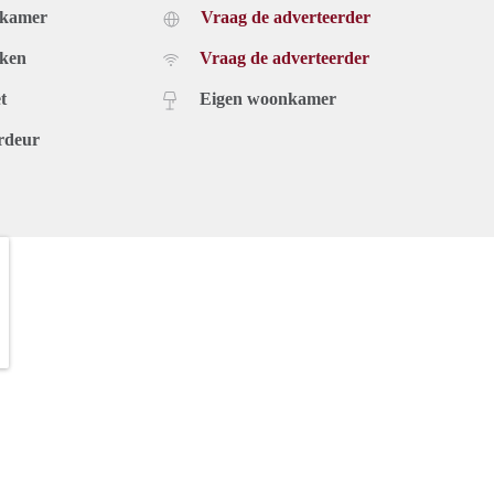
dkamer
Vraag de adverteerder
uken
Vraag de adverteerder
t
Eigen woonkamer
rdeur