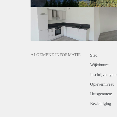
- Uiterst energiezuinig
- Voorzien van vloerverwarming
- Voorzien van zonnepanelen
- Appartement is voorzien van een moderne laminaat
Huurgegevens:
- De huurprijs incl. servicekosten en excl. GWE be
- Waarborgsom bedraagt € 2100,-
- Minimale leeftijd bedraagt 40 jaar
ALGEMENE INFORMATIE
Stad
Wijk/buurt:
Inschrijven gem
Opleverniveau:
Huisgenoten:
Bezichtiging