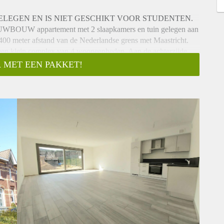
 GELEGEN EN IS NIET GESCHIKT VOOR STUDENTEN.
NIEUWBOUW appartement met 2 slaapkamers en tuin gelegen aan
0 meter afstand van de Nederlandse grens met Maastricht.
n een klein complex van 4 wooneenheden. Aan de achterzijde
 tal privé parkeerplaatsen beschikbaar op een privé terrein.
 MET EEN PAKKET!
rd.
gang tot de separaat gelegen toilet, garderobe, de moderne
el, inloopdouche, toilet en design radiator en toegang tot
) . Vanuit de hal is via een glazen deur de woonkamer met open
zien van vier pits kookplaat, afzuigkap ,oven, vaatwasser en
ansluiting voor de wasmachine.
situeerd. Vanuit de woonkamer eveneens middels een grote
met elektra punt en buitenkraan.