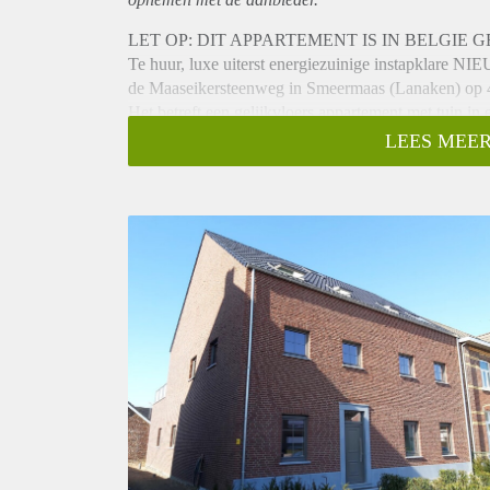
LET OP: DIT APPARTEMENT IS IN BELGIE
Te huur, luxe uiterst energiezuinige instapklare 
de Maaseikersteenweg in Smeermaas (Lanaken) op 40
Het betreft een gelijkvloers appartement met tuin i
van het complex zijn er voor ieder appartement een 2
LEES MEER
Naast het complex zijn externe bergingen gerealisee
Indeling appartement:
Begane grond:
Bij binnenkomst in het appartement vanuit de hal toe
badkamer welke is voorzien van modern wastafel meub
beide slaapkamers (respectievelijk 12,5m2 en 9,5m2
keuken te bereiken. De moderne open keuken is voor
inbouwkoelkast met vriesvak.
Vanuit de hal is er nog een aparte berging met de a
De ruime lichte woonkamer is aan de achterzijde ge
schuifpui toegang tot de tuin met terras ( ca 22 m2) 
Bijzonderheden:
- Beschikbaar per 1 juli
- Hoog afwerkingsniveau