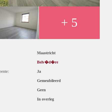
+ 5
vloer
draagt € 1050,- per maand
Maastricht
Belv�d�re
eente:
Ja
Gemeubileerd
Geen
In overleg