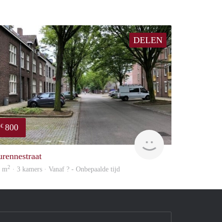
DELEN
800
€
finder
urennestraat
2
8 m
· 3 kamers · Vanaf ? - Onbepaalde tijd