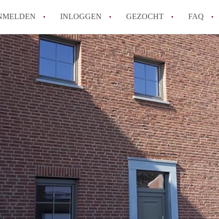
NMELDEN
INLOGGEN
GEZOCHT
FAQ
How to translate AppartementMaastricht!
Wat is AppartementMaastricht?
Hoeveel kost het om te reageren op een A
Wat is de privacyverklaring van Appartem
Berekent AppartementMaastricht
makelaarsvergoeding/bemiddelingsvergoe
Alle veelgestelde vragen