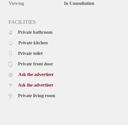
- Hoog afwerkingsniveau
Viewing
In Consultation
- Uiterst energiezuinig
- Voorzien van vloerverwarming
- Voorzien van zonnepanelen
FACILITIES
- Appartement is voorzien van een moderne laminaatvloer
Private bathroom
Huurgegevens:
- De huurprijs incl. servicekosten en excl. GWE bedraagt €
Private kitchen
1050,- per maand
- Waarborgsom bedraagt € 2100,-
Private toilet
- Minimale leeftijd bedraagt 40 jaar
Private front door
Ask the advertiser
Ask the advertiser
Private living room