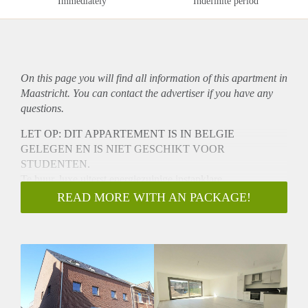
Immediately
Indefinite period
On this page you will find all information of this
apartment
in
Maastricht. You can contact the advertiser if you have any
questions.
LET OP: DIT APPARTEMENT IS IN BELGIE
GELEGEN EN IS NIET GESCHIKT VOOR
STUDENTEN.
Te huur, luxe uiterst energiezuinige instapklare
NIEUWBOUW appartement met 2 slaapkamers en tuin
READ MORE WITH AN PACKAGE!
gelegen aan de Maaseikersteenweg in Smeermaas (Lanaken)
op 400 meter afstand van de Nederlandse grens met
Maastricht.
Het betreft een gelijkvloers appartement met tuin in een klein
complex van 4 wooneenheden. Aan de achterzijde van het
complex zijn er voor ieder appartement een 2 tal privé
parkeerplaatsen beschikbaar op een privé terrein. Naast het