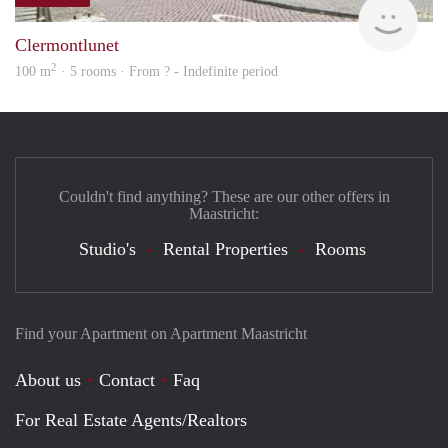
finde
Clermontlunet
2
100 m
· 5 rooms · From ? - Indefinite period
Couldn't find anything? These are our other offers in
Maastricht:
Studio's
Rental Properties
Rooms
Find your Apartment on Apartment Maastricht
About us
Contact
Faq
For Real Estate Agents/Realtors