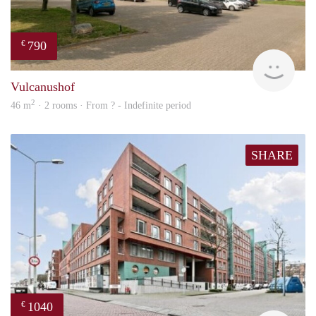
790
€
finde
Vulcanushof
2
46 m
· 2 rooms · From ? - Indefinite period
SHARE
1040
€