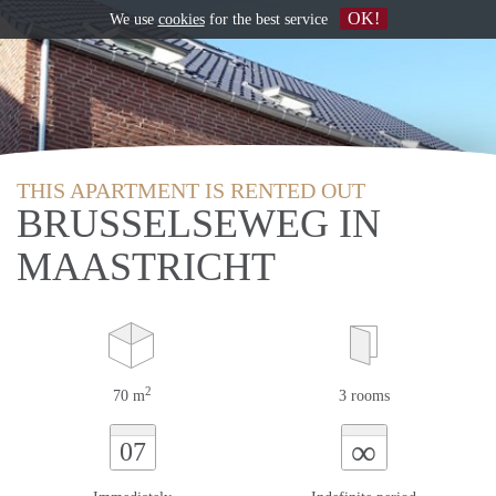
OK!
We use
cookies
for the best service
THIS APARTMENT IS RENTED OUT
BRUSSELSEWEG IN
MAASTRICHT
2
70 m
3 rooms
∞
07