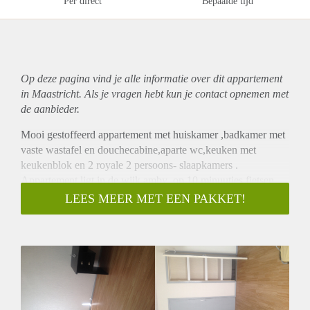
Per direct
Bepaalde tijd
Op deze pagina vind je alle informatie over dit
appartement
in Maastricht. Als je vragen hebt kun je contact opnemen met
de aanbieder.
Mooi gestoffeerd appartement met huiskamer ,badkamer met
vaste wastafel en douchecabine,aparte wc,keuken met
keukenblok en 2 royale 2 persoons- slaapkamers .
Appartement ligt in de wijk amby ,op 10 minuutjes fietsen
van de binnenstad van maastricht.
LEES MEER MET EEN PAKKET!
op 3 minute loopafstand zijn er div winkels en supermarkt en
restaurants.
supergezellig dorp met gratis parkeerplaatsen voor de deur en
u rijd zo de A2 op .
Appartement is instapklaar,rookvrij ( geen huisdieren)