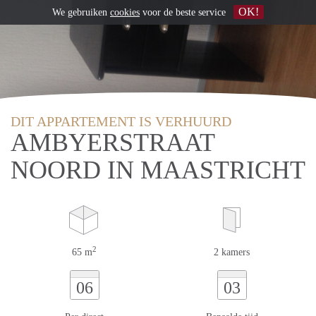
OK!
We gebruiken
cookies
voor de beste service
DIT APPARTEMENT IS VERHUURD
AMBYERSTRAAT
NOORD IN MAASTRICHT
2
65 m
2 kamers
06
03