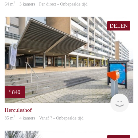
2
64 m
· 3 kamers · Per direct - Onbepaalde tijd
DELEN
840
€
finde
Herculeshof
2
85 m
· 4 kamers · Vanaf ? - Onbepaalde tijd