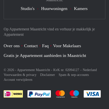
Studio's
Huurwoningen
Kamers
Op Appartement Maastricht vind en verhuur je makkelijk je
Appartement
Over ons
Contact
Faq
Voor Makelaars
Gratis je Appartement aanbieden in Maastricht
© 2026 - Appartement Maastricht - KvK nr. 02094127 –
Nederland
Voorwaarden & privacy
Disclaimer
Spam & nep-accounts
Account verwijderen
Je rekent gemakkelijk af met Paypal
Je rekent gemakkelijk af met M
Je rekent gemakkelij
Je re