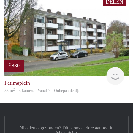
DELEN
830
€
finde
Fatimaplein
2
55 m
· 3 kamers · Vanaf ? - Onbepaalde tijd
Niks leuks gevonden? Dit is ons andere aanbod in
Maastricht: