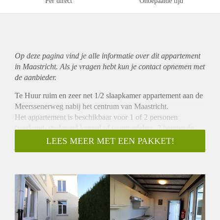
Per direct
Onbepaalde tijd
Op deze pagina vind je alle informatie over dit
appartement
in Maastricht. Als je vragen hebt kun je contact opnemen met
de aanbieder.
Te Huur ruim en zeer net 1/2 slaapkamer appartement aan de
Meerssenerweg nabij het centrum van Maastricht.
Het appartement is beschikbaar voor 1 of 2 personen
(werkend, studerend koppel of woningdelers, 2 bevriende
studenten). Er is een slaapkamer en huiskamer. Of voor 2
LEES MEER MET EEN PAKKET!
studenten. Waardoor de huiskamer als tweede slaapkamer
dient.