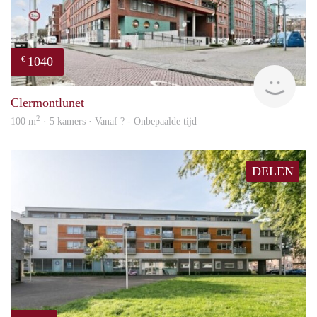
1040
€
rent
Clermontlunet
2
100 m
· 5 kamers · Vanaf ? - Onbepaalde tijd
DELEN