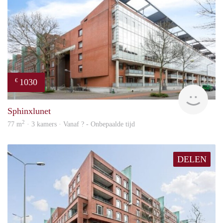
1030
€
finde
Sphinxlunet
2
77 m
· 3 kamers · Vanaf ? - Onbepaalde tijd
DELEN