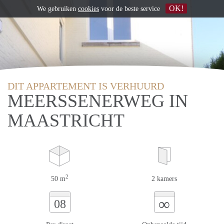
OK!
We gebruiken
cookies
voor de beste service
DIT APPARTEMENT IS VERHUURD
MEERSSENERWEG IN
MAASTRICHT
2
50 m
2 kamers
∞
08