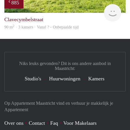
885
€
finde
Clavecymbelstraat
2
90 m
· 3 kamers · Vanaf ? - Onbepaalde tijd
Niks leuks gevonden? Dit is ons andere aanbod in
Maastricht:
Studio's
Huurwoningen
Kamers
Op Appartement Maastricht vind en verhuur je makkelijk je
Appartement
Over ons
Contact
Faq
Voor Makelaars