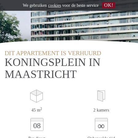
OK!
We gebruiken
cookies
voor de beste service
DIT APPARTEMENT IS VERHUURD
KONINGSPLEIN IN
MAASTRICHT
2
45 m
2 kamers
∞
08