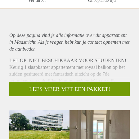
Per direct
Onbepaalde tijd
Op deze pagina vind je alle informatie over dit
appartement
in Maastricht. Als je vragen hebt kun je contact opnemen met
de aanbieder.
LET OP: NIET BESCHIKBAAR VOOR STUDENTEN!
Keurig 1 slaapkamer appartement met royaal balkon op het
zuiden gesitueerd met fantastisch uitzicht op de 7de
woonlaag van galerijflat 'Koningsresidentie' in de wijk
Wyckerpoort aan de 'Groene Loper' in Maastricht.
LEES MEER MET EEN PAKKET!
Het charmante stadsdeel Wyck, de autosnelweg A2, het NS-
station, busterminal en vele winkelvoorzieningen bevinden
zich op enkele minuten afstand van de woning.
Indeling;
Souterrain:
- Gemeenschappelijke fietsenstalling
Begane grond: