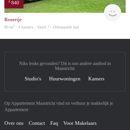
840
€
rent
Roserije
2
80 m
· 4 kamers · Vanaf ? - Onbepaalde tijd
Niks leuks gevonden? Dit is ons andere aanbod in
Maastricht:
Studio's
Huurwoningen
Kamers
Op Appartement Maastricht vind en verhuur je makkelijk je
Appartement
Over ons
Contact
Faq
Voor Makelaars