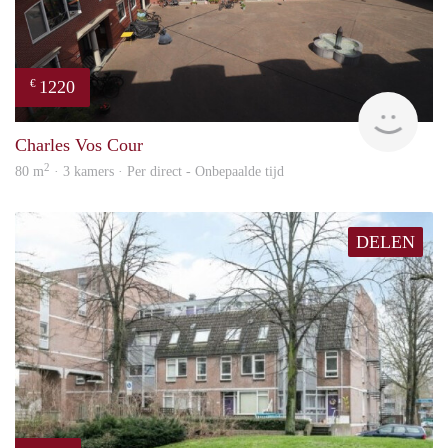
1220
€
Imm
Charles Vos Cour
2
80 m
· 3 kamers · Per direct - Onbepaalde tijd
DELEN