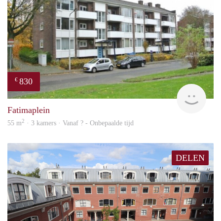
830
€
rent
Fatimaplein
2
55 m
· 3 kamers · Vanaf ? - Onbepaalde tijd
DELEN