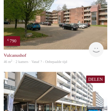
790
€
finde
Vulcanushof
2
46 m
· 2 kamers · Vanaf ? - Onbepaalde tijd
DELEN