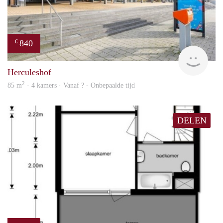
840
€
finde
Herculeshof
2
85 m
· 4 kamers · Vanaf ? - Onbepaalde tijd
DELEN