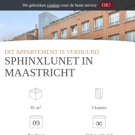
OK!
We gebruiken
cookies
voor de beste service
DIT APPARTEMENT IS VERHUURD
SPHINXLUNET IN
MAASTRICHT
2
81 m
3 kamers
∞
09