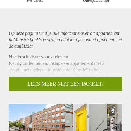
Per direct
Onbepaalde tijd
Op deze pagina vind je alle informatie over dit
appartement
in Maastricht. Als je vragen hebt kun je contact opnemen met
de aanbieder.
Niet beschikbaar voor studenten!
Keurig onderhouden, instapklaar appartement met 2
slaapkamers gelegen in residentie "Cortile" in het
Maastrichtse stadsdeel Ceramique. Het appartement is
gelegen op de 2e verdieping en heeft een eigen parkeerplaats
LEES MEER MET EEN PAKKET!
in de parkeergarage. Het complex ligt op loopafstand van het
centrum van Maastricht en de belangrijke uitvalswegen
bevinden zich in de directe nabijheid. Niet beschikbaar voor
studenten / woningdelers.
Indeling:
Entree met garderobe. Woonkamer van ca. 30m2 en open
keuken van ca. 6 m2 in hoekopstelling v.v. vaatwasser, 4-pits