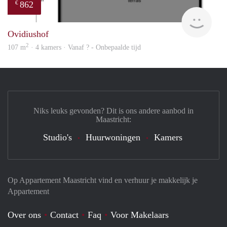
862
€
Woni
Ovidiushof
2
107 m
· 4 kamers · Vanaf ? - Onbepaalde tijd
Niks leuks gevonden? Dit is ons andere aanbod in
Maastricht:
Studio's
Huurwoningen
Kamers
Op Appartement Maastricht vind en verhuur je makkelijk je
Appartement
Over ons
Contact
Faq
Voor Makelaars