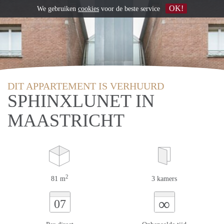
OK!
We gebruiken
cookies
voor de beste service
DIT APPARTEMENT IS VERHUURD
SPHINXLUNET IN
MAASTRICHT
2
81 m
3 kamers
∞
07