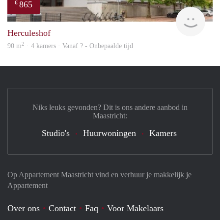
865
€
finde
Herculeshof
2
90 m
· 4 kamers · Vanaf ? - Onbepaalde tijd
Niks leuks gevonden? Dit is ons andere aanbod in
Maastricht:
Studio's
Huurwoningen
Kamers
Op Appartement Maastricht vind en verhuur je makkelijk je
Appartement
Over ons
Contact
Faq
Voor Makelaars