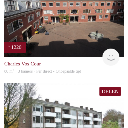
1220
€
Imm
Charles Vos Cour
2
80 m
· 3 kamers · Per direct - Onbepaalde tijd
DELEN