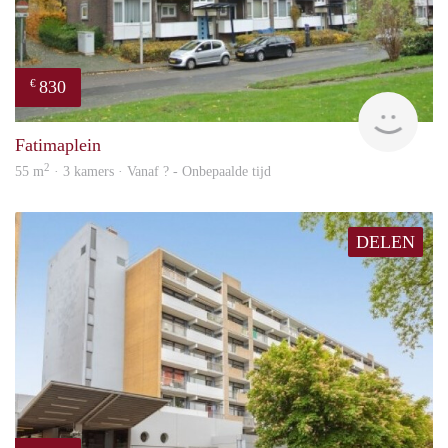
830
€
finde
Fatimaplein
2
55 m
· 3 kamers · Vanaf ? - Onbepaalde tijd
DELEN