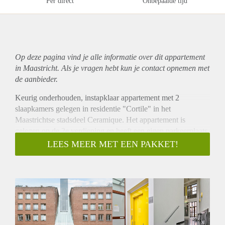
Per direct
Onbepaalde tijd
Op deze pagina vind je alle informatie over dit
appartement
in Maastricht. Als je vragen hebt kun je contact opnemen met
de aanbieder.
Keurig onderhouden, instapklaar appartement met 2
slaapkamers gelegen in residentie "Cortile" in het
Maastrichtse stadsdeel Ceramique. Het appartement is
gelegen op de 2e verdieping en heeft een eigen parkeerplaats
in de parkeergarage. Het complex ligt op loopafstand van het
LEES MEER MET EEN PAKKET!
centrum van Maastricht en de belangrijke uitvalswegen
bevinden zich in de directe nabijheid. Niet beschikbaar voor
studenten / woningdelers.
Indeling:
Entree met garderobe. Woonkamer van ca. 30m2 en open
keuken van ca. 6 m2 in hoekopstelling v.v. vaatwasser, 4-pits
gaskookplaat, afzuigkap en oven. Vanuit de keuken is er