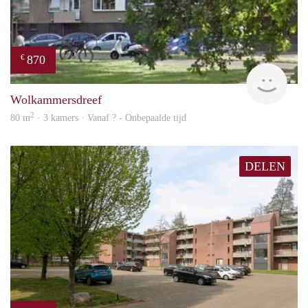
870
€
rent
Wolkammersdreef
2
80 m
· 3 kamers · Vanaf ? - Onbepaalde tijd
DELEN