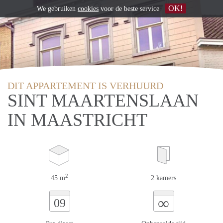
OK!
We gebruiken
cookies
voor de beste service
DIT APPARTEMENT IS VERHUURD
SINT MAARTENSLAAN
IN MAASTRICHT
2
45 m
2 kamers
∞
09