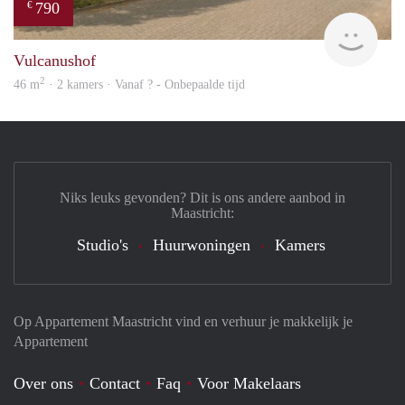
790
€
finde
Vulcanushof
2
46 m
· 2 kamers · Vanaf ? - Onbepaalde tijd
Niks leuks gevonden? Dit is ons andere aanbod in
Maastricht:
Studio's
Huurwoningen
Kamers
Op Appartement Maastricht vind en verhuur je makkelijk je
Appartement
Over ons
Contact
Faq
Voor Makelaars