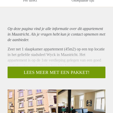
Per direct
Onbepaalde tijd
Op deze pagina vind je alle informatie over dit
appartement
in Maastricht. Als je vragen hebt kun je contact opnemen met
de aanbieder.
Zeer net 1 slaapkamer appartement (45m2) op een top locatie
in het geliefde stadsdeel Wyck in Maastricht. Het
appartement is op de 1ste verdieping gelegen van een goed
onderhouden pand. Verder beschikt het appartement over een
moderne keuken welke is v.v. een combi oven, 4 pits
LEES MEER MET EEN PAKKET!
gasfornuis, afzuiging, vaatwasser en koelkast met vriesvakje.
De moderne badkamer is v.v. een ligbad / douche combinatie,
wastafel, toilet en wasmachine aansluiting.
Niet beschikbaar voor studenten en huisdieren zijn niet
toegestaan.
Huurprijs 905,- excl G/E (incl servicekosten / W).
Waarborgsom gelijk aan 1 maand huur.