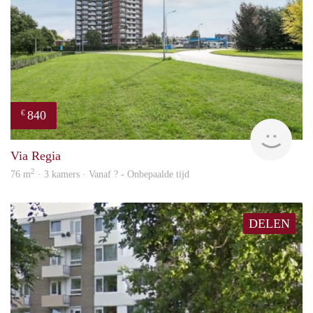
840
€
rent
Via Regia
2
76 m
· 3 kamers · Vanaf ? - Onbepaalde tijd
DELEN