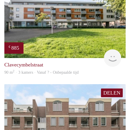
885
€
finde
Clavecymbelstraat
2
90 m
· 3 kamers · Vanaf ? - Onbepaalde tijd
DELEN