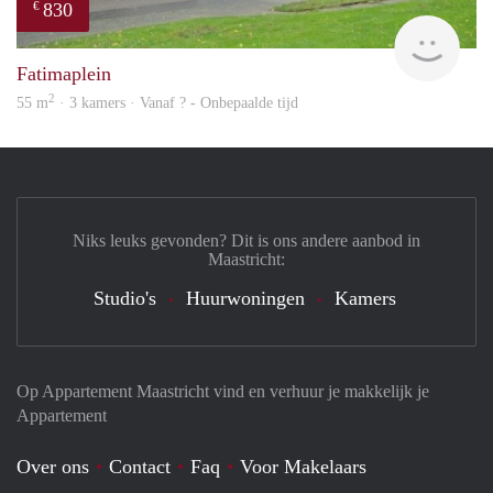
830
€
rent
Fatimaplein
2
55 m
· 3 kamers · Vanaf ? - Onbepaalde tijd
Niks leuks gevonden? Dit is ons andere aanbod in
Maastricht:
Studio's
Huurwoningen
Kamers
Op Appartement Maastricht vind en verhuur je makkelijk je
Appartement
Over ons
Contact
Faq
Voor Makelaars