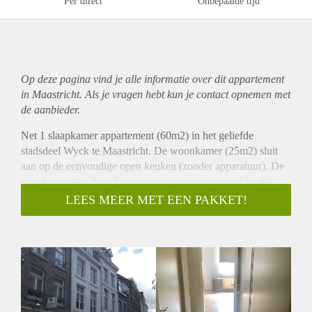
Per direct
Onbepaalde tijd
Op deze pagina vind je alle informatie over dit
appartement
in Maastricht. Als je vragen hebt kun je contact opnemen met
de aanbieder.
Net 1 slaapkamer appartement (60m2) in het geliefde
stadsdeel Wyck te Maastricht. De woonkamer (25m2) sluit
aan op de eenvoudige open keuken (zonder apparatuur). De
slaapkamer aan de achterzijde is ruim van opzet en biedt
toegang tot het privé terrasje. De badkamer is voorzien van
LEES MEER MET EEN PAKKET!
een douche en wastafel. Het toilet is separaat gelegen. Bij het
gehuurde hoort tevens een bergruimte waar de wasmachine
aansluiting zich bevindt en het plaatsen van een fiets tevens
mogelijk is.
Het appartement is geschikt voor 1 werkend persoon (geen
student).
De huurprijs excl. GWE bedraagt € 790,- per maand. Borg is