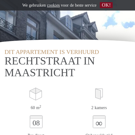
OK!
We gebruiken
cookies
voor de beste service
DIT APPARTEMENT IS VERHUURD
RECHTSTRAAT IN
MAASTRICHT
2
60 m
2 kamers
∞
08