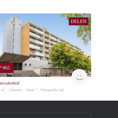
DELEN
865
€
finder
erculeshof
2
0 m
· 4 kamers · Vanaf ? - Onbepaalde tijd