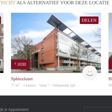
RICHT
ALS ALTERNATIEF VOOR DEZE LOCATIE
DELEN
1030
€
Woning
finder
Sphinxlunet
H
2
77 m
· 3 kamers · Vanaf ? - Onbepaalde tijd
9
ijk je Appartement