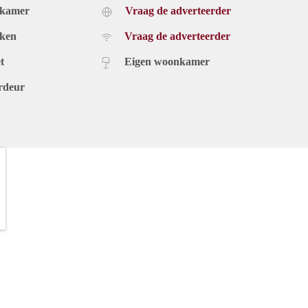
dkamer
Vraag de adverteerder
uken
Vraag de adverteerder
t
Eigen woonkamer
rdeur