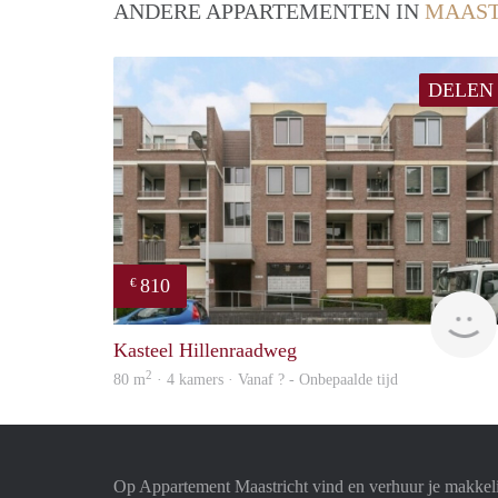
ANDERE APPARTEMENTEN IN
MAAST
DELEN
810
€
Kasteel Hillenraadweg
2
80 m
· 4 kamers · Vanaf ? - Onbepaalde tijd
Op Appartement Maastricht vind en verhuur je makkel