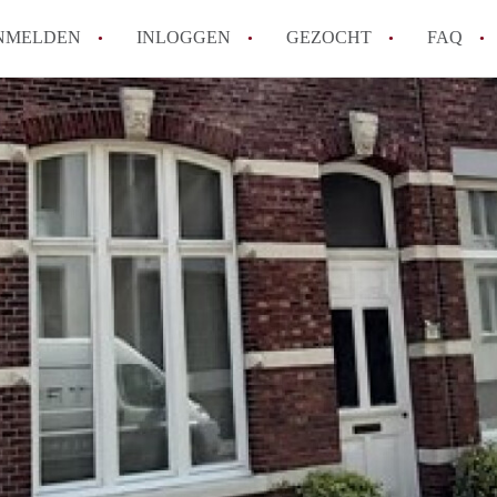
NMELDEN
INLOGGEN
GEZOCHT
FAQ
How to translate AppartementMaastricht!
Wat is AppartementMaastricht?
Hoeveel kost het om te reageren op een A
Wat is de privacyverklaring van Appartem
Berekent AppartementMaastricht
makelaarsvergoeding/bemiddelingsvergoe
Alle veelgestelde vragen