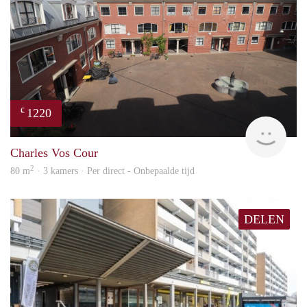
1220
€
Imm
Charles Vos Cour
2
80 m
· 3 kamers · Per direct - Onbepaalde tijd
DELEN