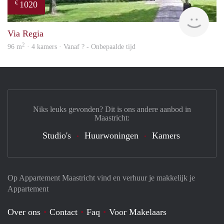
1020
€
finde
Via Regia
2
96 m
· 4 kamers · Vanaf ? - Onbepaalde tijd
Niks leuks gevonden? Dit is ons andere aanbod in
Maastricht:
Studio's
Huurwoningen
Kamers
Op Appartement Maastricht vind en verhuur je makkelijk je
Appartement
Over ons
Contact
Faq
Voor Makelaars