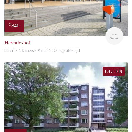
840
€
finde
Herculeshof
2
85 m
· 4 kamers · Vanaf ? - Onbepaalde tijd
DELEN