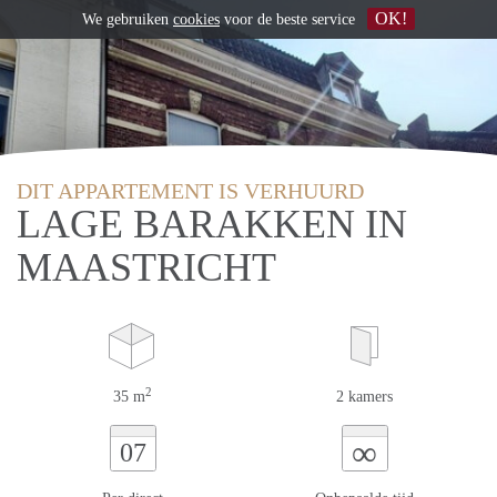
OK!
We gebruiken
cookies
voor de beste service
DIT APPARTEMENT IS VERHUURD
LAGE BARAKKEN IN
MAASTRICHT
2
35 m
2 kamers
∞
07