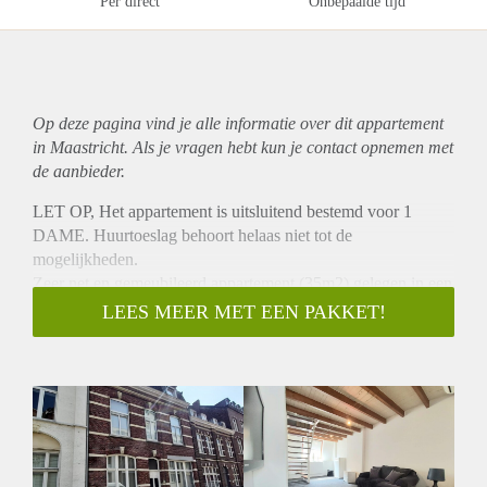
Per direct
Onbepaalde tijd
Op deze pagina vind je alle informatie over dit
appartement
in Maastricht. Als je vragen hebt kun je contact opnemen met
de aanbieder.
LET OP, Het appartement is uitsluitend bestemd voor 1
DAME. Huurtoeslag behoort helaas niet tot de
mogelijkheden.
Zeer net en gemeubileerd appartement (35m2) gelegen in een
karakteristiek pand in het geliefde stadsdeel Wyck te
LEES MEER MET EEN PAKKET!
Maastricht. Het appartement is op de 2de verdieping gelegen
en is v.v. een vide waar zich de slaapkamer bevindt. De
moderne keuken is v.v. een koelkast en 4 pits gasfornuis. De
nieuwe badkamer is v.v. douche cabine, toilet en wastafel.
Huurprijs incl. G/W/E bedraagt € 825,- per maand. De
waarborgsom bedraagt 1,5 x de maand huur.