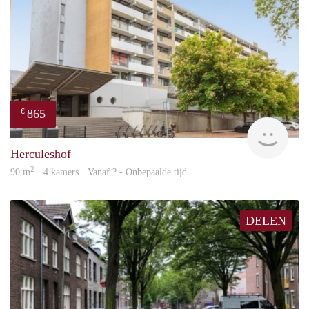
865
€
finde
Herculeshof
2
90 m
· 4 kamers · Vanaf ? - Onbepaalde tijd
DELEN