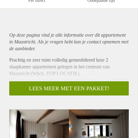
Per direct
Onbepaalde tijd
Op deze pagina vind je alle informatie over dit
appartement
in Maastricht. Als je vragen hebt kun je contact opnemen met
de aanbieder.
Prachtig en zeer ruim volledig gemeubileerd luxe 2
slaapkamer appartement gelegen in het centrum van
Maastricht (Wijck, TOP LOCATIE).
Het appartement heeft een totale oppervlakte van ruim 95 M2
en is voorzien van 2 slaapkamers, 1 aparte badkamer en
LEES MEER MET EEN PAKKET!
toilet, 1 terras en 1 patio.
Indeling:
Woonkamer en keuken (36 m2):
De woonkamer is voorzien van een tv met Ziggo mediabox
XL.
Bovendien is er veel lichtinval in de kamer.
De keuken is voorzien van een moderne oven en magnetron.