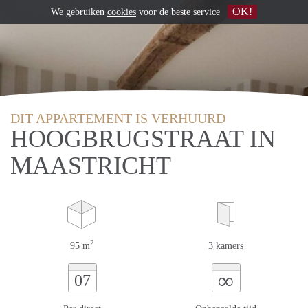
OK!
We gebruiken
cookies
voor de beste service
DIT APPARTEMENT IS VERHUURD
HOOGBRUGSTRAAT IN
MAASTRICHT
2
95 m
3 kamers
∞
07