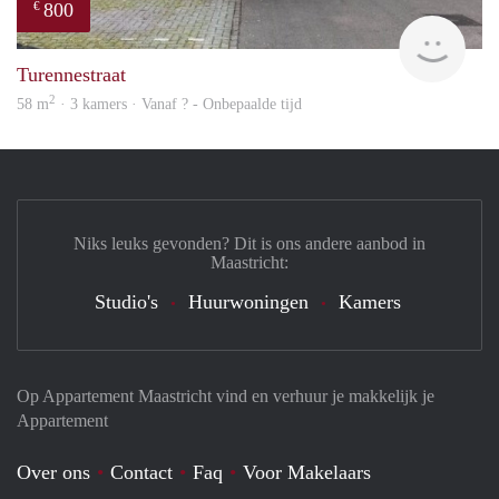
800
€
finde
Turennestraat
2
58 m
· 3 kamers · Vanaf ? - Onbepaalde tijd
Niks leuks gevonden? Dit is ons andere aanbod in
Maastricht:
Studio's
Huurwoningen
Kamers
Op Appartement Maastricht vind en verhuur je makkelijk je
Appartement
Over ons
Contact
Faq
Voor Makelaars