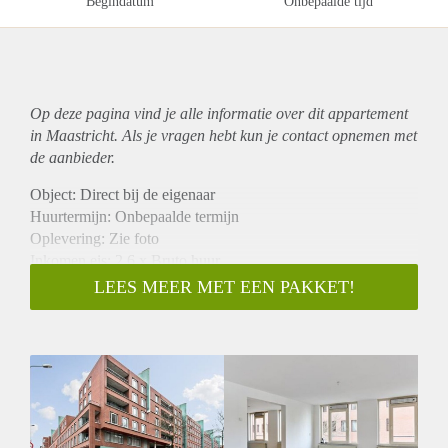
Begindatum
Onbepaalde tijd
Op deze pagina vind je alle informatie over dit
appartement
in Maastricht. Als je vragen hebt kun je contact opnemen met
de aanbieder.
Object: Direct bij de eigenaar
Huurtermijn: Onbepaalde termijn
Oplevering: Zie foto
Inkomen eis: 2,6 x Bruto huur
Garantiestelling mogelijk: Ja
LEES MEER MET EEN PAKKET!
Borg: 1 Maand
Bemiddeling kosten: Nee
Woningdelers toegestaan: Ja
Huisdieren toegestaan: Afhankelijk van de Eigenaar
Huurtoeslag grens: Nee
Geschikt voor studenten: Afhankelijk van de Eigenaar