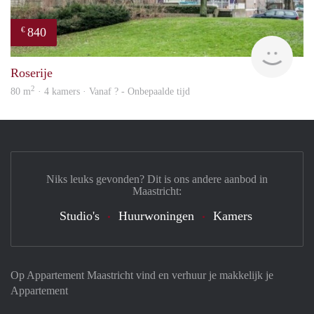
840
€
rent
Roserije
2
80 m
· 4 kamers · Vanaf ? - Onbepaalde tijd
Niks leuks gevonden? Dit is ons andere aanbod in
Maastricht:
Studio's
Huurwoningen
Kamers
Op Appartement Maastricht vind en verhuur je makkelijk je
Appartement