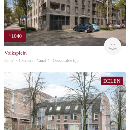
1040
€
rent
Volksplein
2
80 m
· 4 kamers · Vanaf ? - Onbepaalde tijd
DELEN