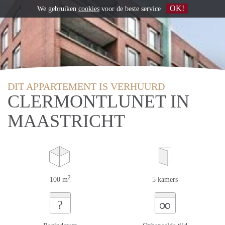
OK!
We gebruiken
cookies
voor de beste service
DIT APPARTEMENT IS VERHUURD
CLERMONTLUNET IN
MAASTRICHT
2
100 m
5 kamers
∞
?