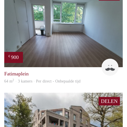
900
€
Tim
Fatimaplein
2
64 m
· 3 kamers · Per direct - Onbepaalde tijd
DELEN