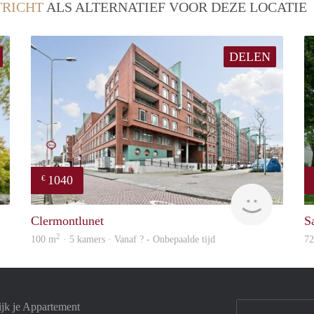
RICHT
ALS ALTERNATIEF VOOR DEZE LOCATIE
DELEN
1040
€
Woning
finder
Clermontlunet
S
2
100 m
· 5 kamers · Vanaf ? - Onbepaalde tijd
7
ijk je Appartement