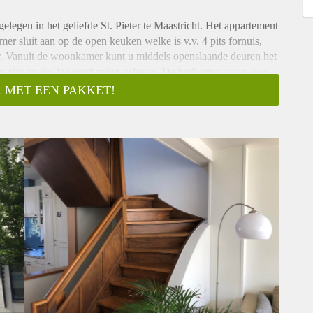
egen in het geliefde St. Pieter te Maastricht. Het appartement
r sluit aan op de open keuken welke is v.v. 4 pits fornuis,
er. Vanuit de woonkamer kunt u middels openslaande deuren het
r zijn op de 2de verdieping gelegen. De badkamer is v.v. een
iting.
 MET EEN PAKKET!
t € 1350,- per maand.
rarius. Meer informatie vind je via deze link: