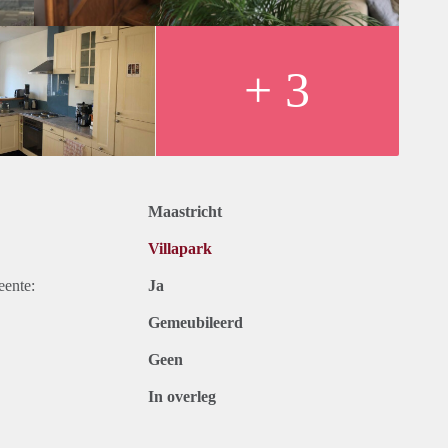
+ 3
Maastricht
Villapark
eente:
Ja
Gemeubileerd
Geen
In overleg