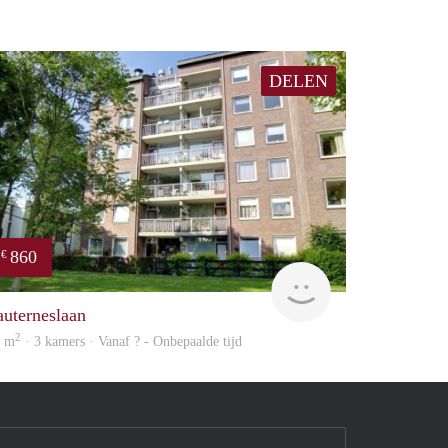
DELEN
860
€
Woning
auterneslaan
2
2 m
· 3 kamers · Vanaf ? - Onbepaalde tijd