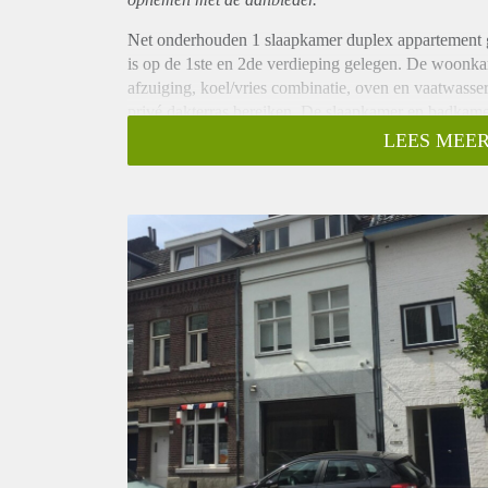
Net onderhouden 1 slaapkamer duplex appartement gel
is op de 1ste en 2de verdieping gelegen. De woonkame
afzuiging, koel/vries combinatie, oven en vaatwass
privé dakterras bereiken. De slaapkamer en badkame
douche cabine, toilet, wastafel en wasmachine aanslu
LEES MEER
Huurgegevens:
- De huurprijs incl. G/W/E en servicekosten bedraag
- Waarborgsom bedraagt € 2300,-
- Niet geschikt voor woningdelers.
Wij werken conform het toewijzigingsprotocol van Pa
https://tinyurl.com/59s3pdsc