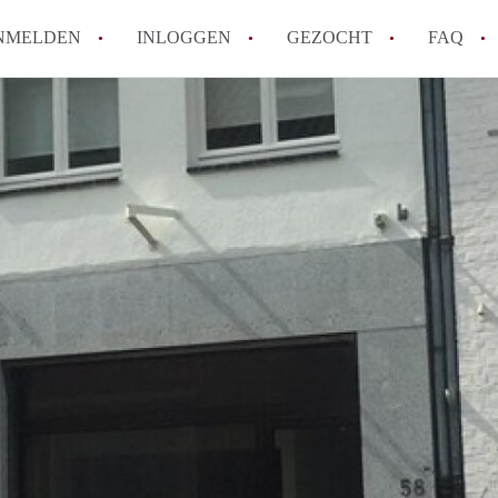
NMELDEN
INLOGGEN
GEZOCHT
FAQ
How to translate AppartementMaastricht!
Wat is AppartementMaastricht?
Hoeveel kost het om te reageren op een A
Wat is de privacyverklaring van Appartem
Berekent AppartementMaastricht
makelaarsvergoeding/bemiddelingsvergoe
Alle veelgestelde vragen