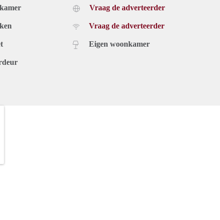
dkamer
Vraag de adverteerder
uken
Vraag de adverteerder
t
Eigen woonkamer
rdeur