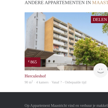
ANDERE APPARTEMENTEN IN
MAAST
DELEN
865
€
Herculeshof
2
90 m
· 4 kamers · Vanaf ? - Onbepaalde tijd
Op Appartement Maastricht vind en verhuur je makkel