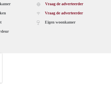
dkamer
Vraag de adverteerder
uken
Vraag de adverteerder
t
Eigen woonkamer
rdeur