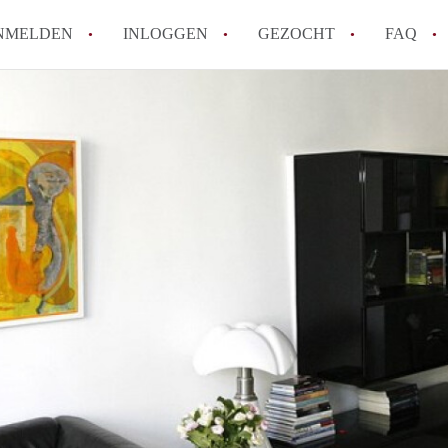
NMELDEN
INLOGGEN
GEZOCHT
FAQ
How to translate AppartementMaastricht!
Wat is AppartementMaastricht?
Hoeveel kost het om te reageren op een A
Wat is de privacyverklaring van Appartem
Berekent AppartementMaastricht
makelaarsvergoeding/bemiddelingsvergoe
Alle veelgestelde vragen