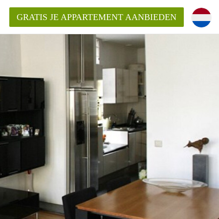
GRATIS JE APPARTEMENT AANBIEDEN
ppartement in Maastricht?
entMaastricht?
ding?