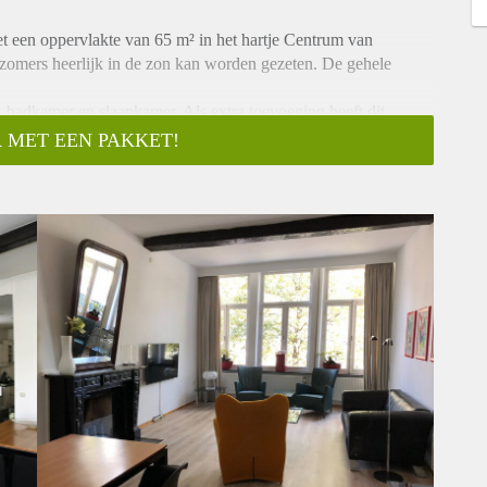
 een oppervlakte van 65 m² in het hartje Centrum van
 zomers heerlijk in de zon kan worden gezeten. De gehele
 badkamer en slaapkamer. Als extra toevoeging heeft dit
 MET EEN PAKKET!
t op de eerste verdieping. Het is een mooie lichte
3 fautieuls, salontafel, televisie, geluidinstallatie, 4
, 4 stoelen, tapijt, wandmeubel en een bijzet tafel.
rd nieuw gelegd. (hout).
emakken voorzien. Er is een 4-pits ceramisch kookstel
afzuigkap, 10 keukenkasten en een koffiezet apparaat. Het
oelkast. Een prachtige Amerikaanse koelkast, met een groot
t een ijsblokjesmachine.
goed.
wkasten en design radiator. Er is verder aanwezig een wastafel
er. De oppervlakte van de badkamer is 4,3 m².
loer is bedekt met vloerbedekking. Er is een 2-deurs
levisie en een ruim tweepersoonsbed. Ook hier is het