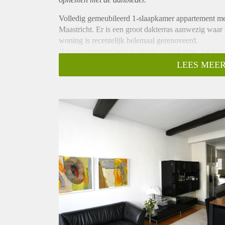
Volledig gemeubileerd 1-slaapkamer appartement met
Maastricht. Er is een groot dakterras aanwezig waar
woning is recentelijk helemaal gerenoveerd.
Het appartement bestaat uit een woonkamer, keuken,
appartement een dakterras van circa 25 m².
LEES MEER
De woonkamer heeft een oppervlakte van 31 m2 en lig
woonkamer. De meubilering bestaat uit een 2-zits bank, 
schilderijen, spiegel, 3 staande lampen, eetkamertafel
De ramen zijn van dubbele beglazing en de vloer wo
De keuken grenst aan de woonkamer en is van alle g
aanwezig. Een combi-oven, vaatwasser, ingebouwde 
meest opvallende object uit de keuken is de grote k
vries- en groot koelgedeelte. Ook zit in deze koelkas
De keuken is ook met volledige inventaris en linnen
De vloer is een granietenvloer.
De badkamer is geheel een luxe uitvoering met inbou
met fontein, douche, toilet, een wasmachine en drog
De slaapkamer heeft een oppervlakte van 15m². De v
inbouwkast met 4 laden, 4 andere kasten, bureau, te