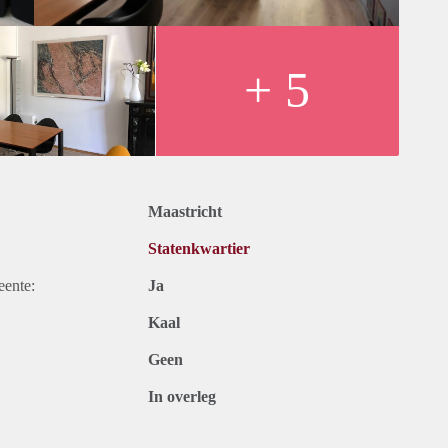
t dakterras zijn een ligstoel, tafel en vier stoelen aanwezig.
ende personen..
+ 5
Maastricht
Statenkwartier
eente:
Ja
Kaal
Geen
In overleg