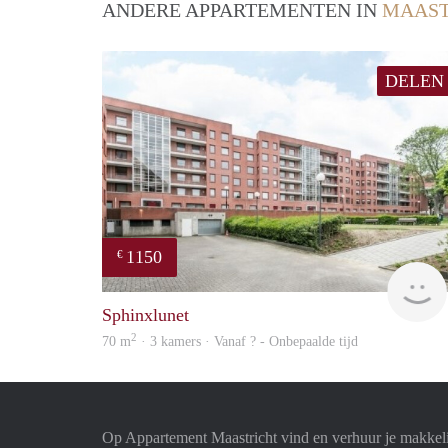
ANDERE APPARTEMENTEN IN
MAAST
DELEN
1150
€
Sphinxlunet
2
70 m
· 3 kamers · Vanaf ? - Onbepaalde tijd
Op Appartement Maastricht vind en verhuur je makkel