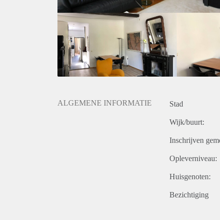
linnengoed aanwezig.
Via de slaapkamer wordt het dakterras betreden. Op he
Ideaal voor een koppel, Master, PhD, Expat of werk
ALGEMENE INFORMATIE
Stad
Wijk/buurt:
Inschrijven gem
Opleverniveau:
Huisgenoten:
Bezichtiging