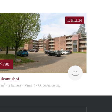
DELEN
790
€
finder
ulcanushof
2
6 m
· 2 kamers · Vanaf ? - Onbepaalde tijd