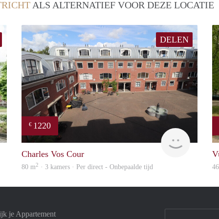
RICHT
ALS ALTERNATIEF VOOR DEZE LOCATIE
DELEN
1220
€
finder
Immo
Charles Vos Cour
V
2
80 m
· 3 kamers · Per direct - Onbepaalde tijd
4
ijk je Appartement