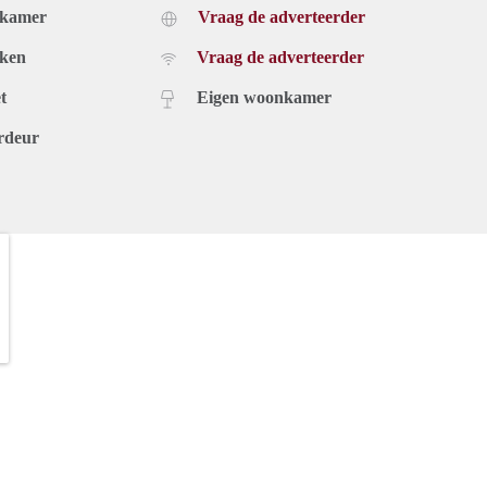
dkamer
Vraag de adverteerder
uken
Vraag de adverteerder
t
Eigen woonkamer
rdeur