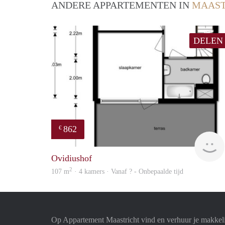
ANDERE APPARTEMENTEN IN
MAAST
DELEN
862
€
Ovidiushof
2
107 m
· 4 kamers · Vanaf ? - Onbepaalde tijd
Op Appartement Maastricht vind en verhuur je makkel