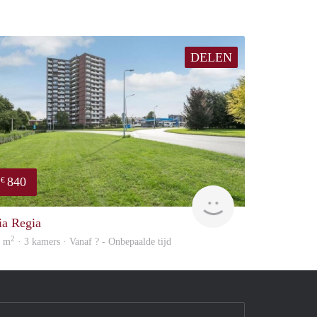
DELEN
840
€
rent
ia Regia
2
6 m
· 3 kamers · Vanaf ? - Onbepaalde tijd