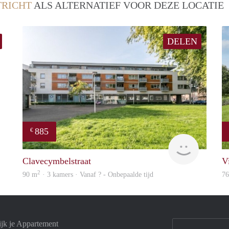
RICHT
ALS ALTERNATIEF VOOR DEZE LOCATIE
DELEN
885
€
Woning
finder
Clavecymbelstraat
V
2
90 m
· 3 kamers · Vanaf ? - Onbepaalde tijd
7
ijk je Appartement