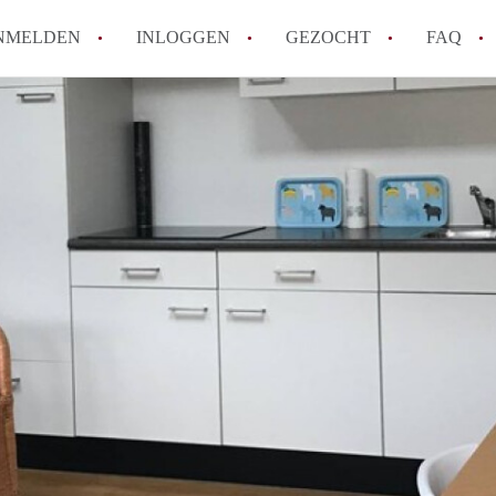
NMELDEN
INLOGGEN
GEZOCHT
FAQ
How to translate AppartementMaastricht!
Wat is AppartementMaastricht?
Hoeveel kost het om te reageren op een A
Wat is de privacyverklaring van Appartem
Berekent AppartementMaastricht
makelaarsvergoeding/bemiddelingsvergoe
Alle veelgestelde vragen