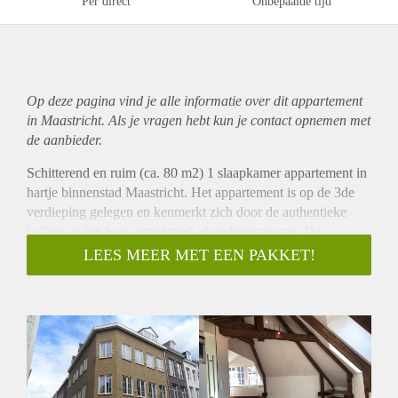
Per direct
Onbepaalde tijd
Op deze pagina vind je alle informatie over dit
appartement
in Maastricht. Als je vragen hebt kun je contact opnemen met
de aanbieder.
Schitterend en ruim (ca. 80 m2) 1 slaapkamer appartement in
hartje binnenstad Maastricht. Het appartement is op de 3de
verdieping gelegen en kenmerkt zich door de authentieke
balken en het hoge (moderne) afwerkingsniveau. De
woonkamer sluit aan op de luxe, open keuken welke is v.v.
LEES MEER MET EEN PAKKET!
een combi oven, vaatwasser, gaskookplaat, afzuiging en
koelkast. De mooie badkamer is v.v. een douche, bad
meubel, ligbad en design radiator. Het toilet is separaat
gelegen. Bij het gehuurde hoort een bergzolder welke
middels een vlizotrap te bereiken is. Bij het gehuurde zijn een
wasmachine en wasdroger inbegrepen.
Huurprijs incl. servicekosten, excl. G/W/E bedraagt € 975,-