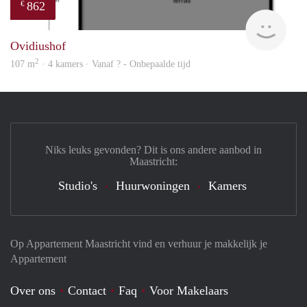
862
€
Woni
Ovidiushof
2
107 m
· 4 kamers · Vanaf ? - Onbepaalde tijd
Niks leuks gevonden? Dit is ons andere aanbod in
Maastricht:
Studio's
Huurwoningen
Kamers
Op Appartement Maastricht vind en verhuur je makkelijk je
Appartement
Over ons
Contact
Faq
Voor Makelaars