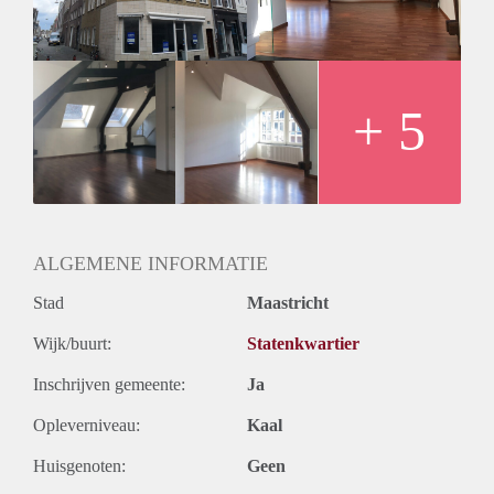
per maand. Waarborgsom is gelijk aan 2 maanden huur. Niet
beschikbaar voor studenten.
+ 5
ALGEMENE INFORMATIE
Stad
Maastricht
Wijk/buurt:
Statenkwartier
Inschrijven gemeente:
Ja
Opleverniveau:
Kaal
Huisgenoten:
Geen