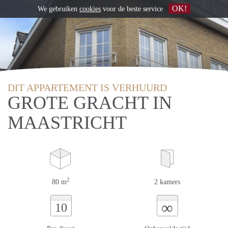
OK!
We gebruiken
cookies
voor de beste service
DIT APPARTEMENT IS VERHUURD
GROTE GRACHT IN
MAASTRICHT
2
80 m
2 kamers
∞
10