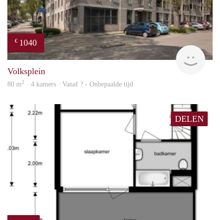
1040
€
finde
Volksplein
2
80 m
· 4 kamers · Vanaf ? - Onbepaalde tijd
DELEN