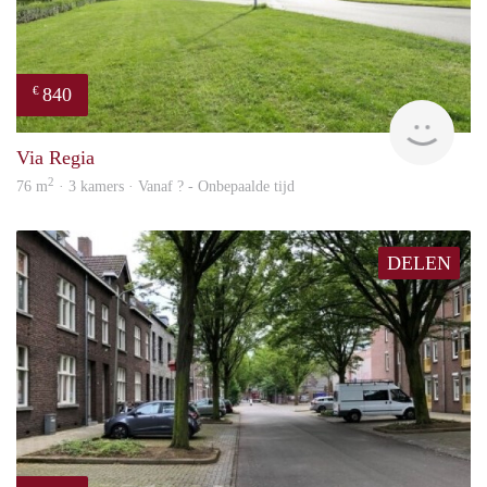
840
€
rent
Via Regia
2
76 m
· 3 kamers · Vanaf ? - Onbepaalde tijd
DELEN