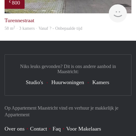
800
€
finde
Turennestraat
2
58 m
· 3 kamers · Vanaf ? - Onbepaalde tijd
Niks leuks gevonden? Dit is ons andere aanbod in
Maastricht:
Studio's
Huurwoningen
Kamers
Op Appartement Maastricht vind en verhuur je makkelijk je
Appartement
Over ons
Contact
Faq
Voor Makelaars