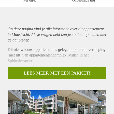
Per direct
Onbepaalde tijd
Op deze pagina vind je alle informatie over dit
appartement
in Maastricht. Als je vragen hebt kun je contact opnemen met
de aanbieder.
Dit nieuwbouw appartement is gelegen op de 2de verdieping
(met lift) van appartementencomplex 'Miller' in het
Sphinxkwartier.
Het appartement is georiënteerd op het noordoosten, beschikt
over 2 slaapkamers, een royaal balkon en een parkeerplaats
LEES MEER MET EEN PAKKET!
in de ondergrondse garage.
Indeling:
Begane grond
Centrale hal, bereikbaar vanuit de binnentuin, met toegang tot
het trappenhuis en de liften. Separate entree met toegang tot
de gezamenlijke fietsenstalling van waaruit eveneens toegang
tot het gebouw is.