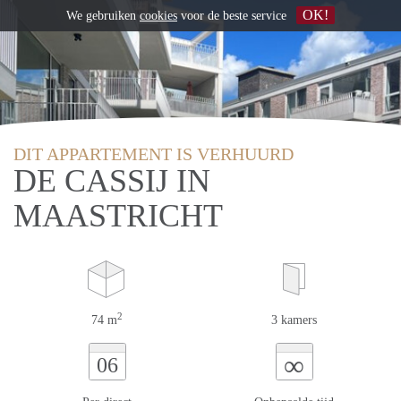
OK!
We gebruiken
cookies
voor de beste service
DIT APPARTEMENT IS VERHUURD
DE CASSIJ IN
MAASTRICHT
2
74 m
3 kamers
∞
06