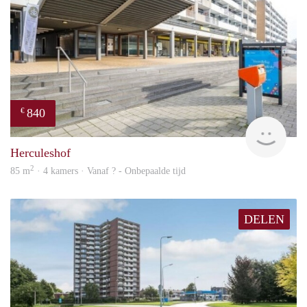
840
€
finde
Herculeshof
2
85 m
· 4 kamers · Vanaf ? - Onbepaalde tijd
DELEN