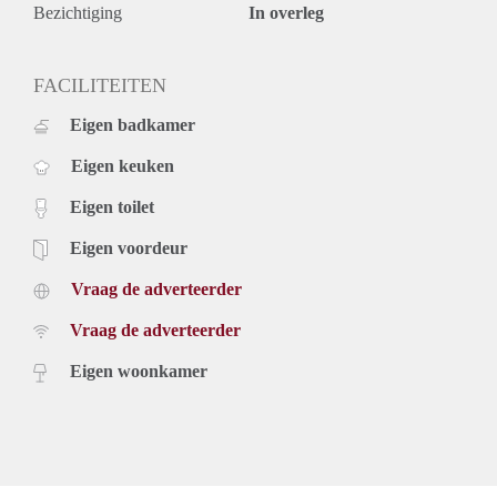
- De huurprijs excl. stookkosten/elektra/water bedraagt €
Bezichtiging
In overleg
1575,- per maand.
- De waarborgsom bedraagt € 3150,-
FACILITEITEN
Eigen badkamer
Eigen keuken
Eigen toilet
Eigen voordeur
Vraag de adverteerder
Vraag de adverteerder
Eigen woonkamer