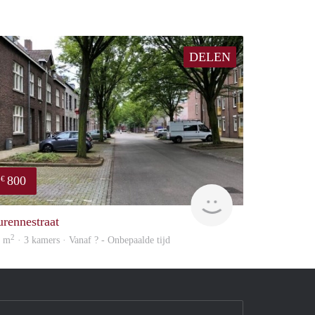
DELEN
800
€
finder
urennestraat
2
8 m
· 3 kamers · Vanaf ? - Onbepaalde tijd