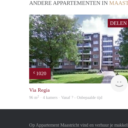
ANDERE APPARTEMENTEN IN
MAAST
DELEN
1020
€
Via Regia
2
96 m
· 4 kamers · Vanaf ? - Onbepaalde tijd
Op Appartement Maastricht vind en verhuur je makkel