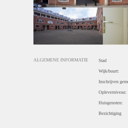
Niet geschikt voor studenten.
Niet geschikt voor huurders met kinderen en huisdie
Huurgegevens:
- De huurprijs incl. servicekosten en excl. GWE bed
- De waarborgsom bedraagt € 1200,-
- De huurperiode bedraagt minimaal 12 maanden.
- De maximale periode bedraagt in eerste instantie 
ALGEMENE INFORMATIE
Stad
Wijk/buurt:
Inschrijven gem
Opleverniveau:
Huisgenoten:
Bezichtiging