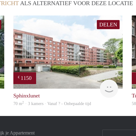
RICHT
ALS ALTERNATIEF VOOR DEZE LOCATIE
DELEN
1150
€
finder
finder
Sphinxlunet
T
2
70 m
· 3 kamers · Vanaf ? - Onbepaalde tijd
5
ijk je Appartement