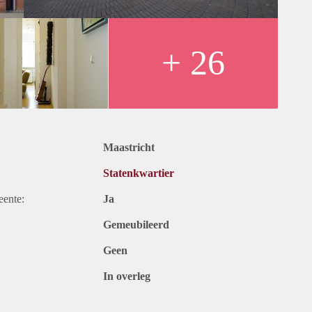
ren.
+ 26
raagt 1200,- per maand.
24 maanden.
Maastricht
Statenkwartier
eente:
Ja
Gemeubileerd
Geen
In overleg