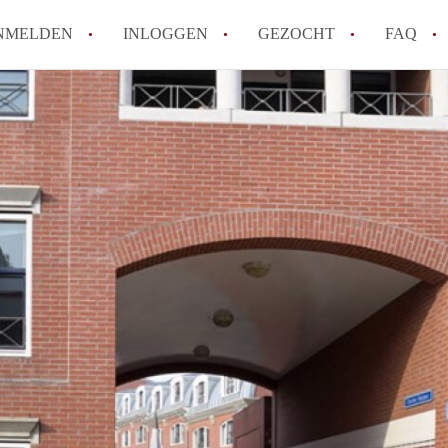
NMELDEN
INLOGGEN
GEZOCHT
FAQ
How to translate AppartementMaastricht!
Wat is AppartementMaastricht?
Hoeveel kost het om te reageren op een A
Wat is de privacyverklaring van Appartem
Berekent AppartementMaastricht
makelaarsvergoeding/bemiddelingsvergoe
Alle veelgestelde vragen