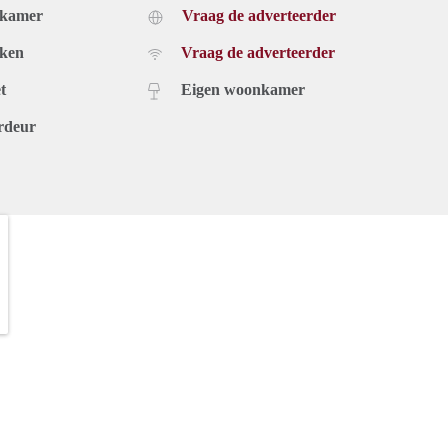
dkamer
Vraag de adverteerder
uken
Vraag de adverteerder
t
Eigen woonkamer
rdeur