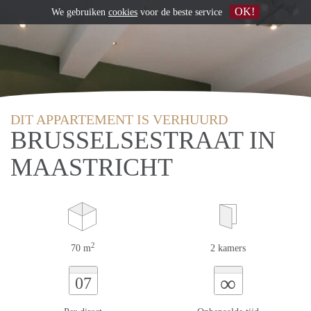
OK!
We gebruiken
cookies
voor de beste service
DIT APPARTEMENT IS VERHUURD
BRUSSELSESTRAAT IN
MAASTRICHT
2
70 m
2 kamers
∞
07