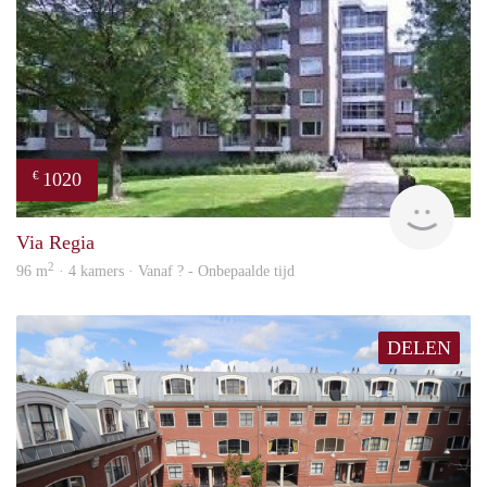
1020
€
finde
Via Regia
2
96 m
· 4 kamers · Vanaf ? - Onbepaalde tijd
DELEN