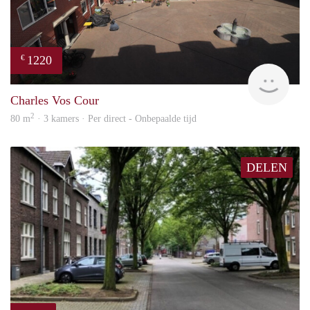
1220
€
Imm
Charles Vos Cour
2
80 m
· 3 kamers · Per direct - Onbepaalde tijd
DELEN