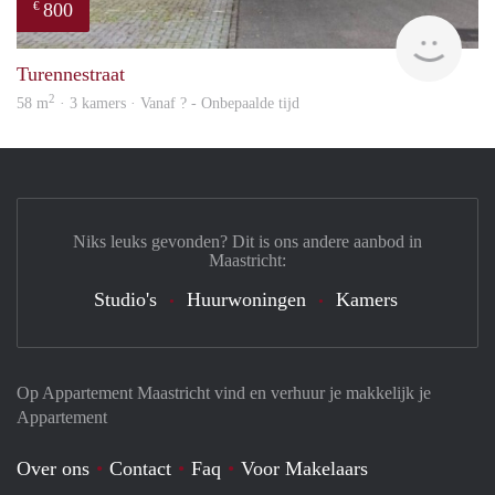
800
€
Woni
Turennestraat
2
58 m
· 3 kamers · Vanaf ? - Onbepaalde tijd
Niks leuks gevonden? Dit is ons andere aanbod in
Maastricht:
Studio's
Huurwoningen
Kamers
Op Appartement Maastricht vind en verhuur je makkelijk je
Appartement
Over ons
Contact
Faq
Voor Makelaars