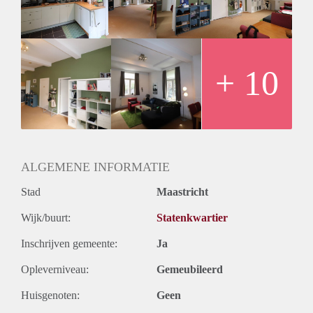
afgewerkte badkamer van 8 m2 met alle aansluitingen voor
een was- en droogmachine, hangend toilet, wastafel met
fontein en bad met douche combinatie. Vanuit de badkamer
komt u in de slaap/hobby kamer van 6 m2. Aan de
rechterzijde van de woonkamer vind zich een grote
+ 10
slaapkamer van 14 m2
Alle vertrekken zijn voorzien van dubbele beglazing en
thermostatische verwarming. Er is een nieuwe HR Ketel
geplaatst die zich bevind in de berging.
De meubels kunnen overgenomen worden.
Geschikt voor koppel, expat, phd/master student. (geen 2
ALGEMENE INFORMATIE
bevriende studenten).
Stad
Maastricht
Wijk/buurt:
Statenkwartier
Inschrijven gemeente:
Ja
Opleverniveau:
Gemeubileerd
Huisgenoten:
Geen