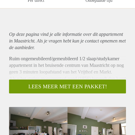
Per direct
Onbepaalde tijd
Op deze pagina vind je alle informatie over dit
appartement
in Maastricht. Als je vragen hebt kun je contact opnemen met
de aanbieder.
Ruim ongemeubileerd/gemeubileerd 1/2 slaap/studykamer
appartement in het bruisende centrum van Maastricht op nog
geen 3 minuten loopafstand van het Vrijthof en Markt.
Als u het statige monumentaal pand (1856) betreedt dan komt
u in ruime hal waar voldoende plaats is om fietsen te stallen.
LEES MEER MET EEN PAKKET!
Via een vaste trap komt u bij het appartement op de 1e
verdieping.
Bij binnenkomst komt u in de woonkamer van 40 m2 met
veel lichtinval waarin een ruime open keuken is geplaatst met
een 4 pits gaskookplaat, vaatwasser, koel/vrieskast, afzuiging
en voldoende kasten om spullen te bergen. Vanuit de
woonkamer aan de linkerkant komt u een zeer mooie,