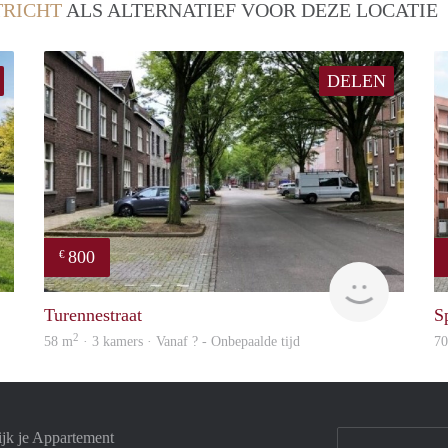
RICHT
ALS ALTERNATIEF VOOR DEZE LOCATIE
DELEN
800
€
rent
finder
Turennestraat
S
2
58 m
· 3 kamers · Vanaf ? - Onbepaalde tijd
7
ijk je Appartement