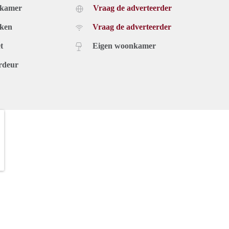
dkamer
Vraag de adverteerder
uken
Vraag de adverteerder
t
Eigen woonkamer
rdeur