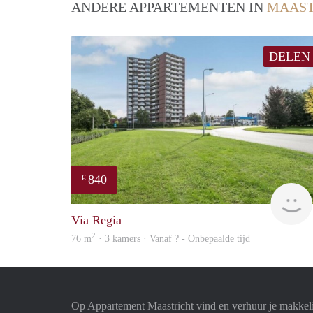
ANDERE APPARTEMENTEN IN
MAAST
DELEN
840
€
Via Regia
2
76 m
· 3 kamers · Vanaf ? - Onbepaalde tijd
Op Appartement Maastricht vind en verhuur je makkel