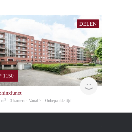
DELEN
1150
€
finder
phinxlunet
2
0 m
· 3 kamers · Vanaf ? - Onbepaalde tijd