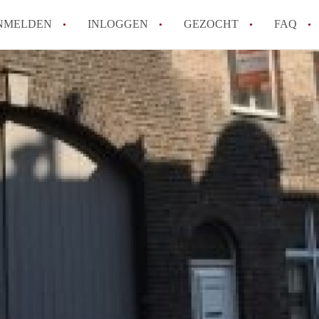
NMELDEN
INLOGGEN
GEZOCHT
FAQ
How to translate AppartementMaastricht!
Wat is AppartementMaastricht?
Hoeveel kost het om te reageren op een A
Wat is de privacyverklaring van Appartem
Berekent AppartementMaastricht
makelaarsvergoeding/bemiddelingsvergoe
Alle veelgestelde vragen