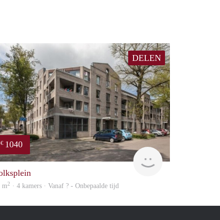
DELEN
1040
€
rent
olksplein
2
0 m
· 4 kamers · Vanaf ? - Onbepaalde tijd