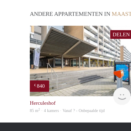
ANDERE APPARTEMENTEN IN
MAAST
DELEN
840
€
Herculeshof
2
85 m
· 4 kamers · Vanaf ? - Onbepaalde tijd