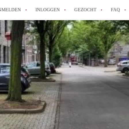
NMELDEN
INLOGGEN
GEZOCHT
FAQ
How to translate AppartementMaastricht!
Wat is AppartementMaastricht?
Hoeveel kost het om te reageren op een A
Wat is de privacyverklaring van Appartem
Berekent AppartementMaastricht
makelaarsvergoeding/bemiddelingsvergoe
Alle veelgestelde vragen