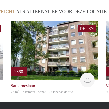
RICHT
ALS ALTERNATIEF VOOR DEZE LOCATIE
DELEN
860
€
finder
Woning
Sauterneslaan
V
2
72 m
· 3 kamers · Vanaf ? - Onbepaalde tijd
8