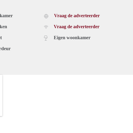
dkamer
Vraag de adverteerder
uken
Vraag de adverteerder
t
Eigen woonkamer
rdeur