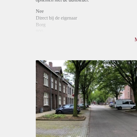
Nee
Direct bij de eigenaar
Borg
800
Garantiestelling
Niet mogelijk
Huurtoeslag
Mogelijk
Inkomen eis
N.V.T.
Huurtermijn
Onbepaalde termijn
Oplevering
Kaal