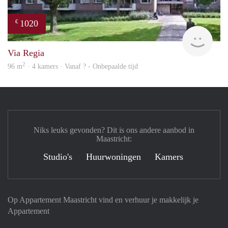
1020
€
finde
Via Regia
2
96 m
· 4 kamers · Vanaf ? - Onbepaalde tijd
Niks leuks gevonden? Dit is ons andere aanbod in
Maastricht:
Studio's
Huurwoningen
Kamers
Op Appartement Maastricht vind en verhuur je makkelijk je
Appartement