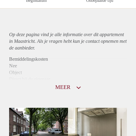
Begindatum
Onbepaalde tijd
Op deze pagina vind je alle informatie over dit
appartement
in Maastricht. Als je vragen hebt kun je contact opnemen met
de aanbieder.
Bemiddelingskosten
Nee
Object
Direct bij de eigenaar
Borg
MEER
780
Garantiestelling
Niet mogelijk
Huurtoeslag
Mogelijk
Inkomen eis
N.V.T.