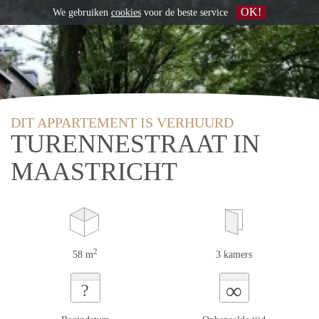
OK!
We gebruiken
cookies
voor de beste service
DIT APPARTEMENT IS VERHUURD
TURENNESTRAAT IN
MAASTRICHT
2
58 m
3 kamers
∞
?