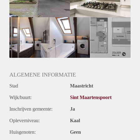
Huurtermijn
Onbepaalde termijn
Oplevering
Kaal
ALGEMENE INFORMATIE
Stad
Maastricht
Wijk/buurt:
Sint Maartenspoort
Inschrijven gemeente:
Ja
Opleverniveau:
Kaal
Huisgenoten:
Geen