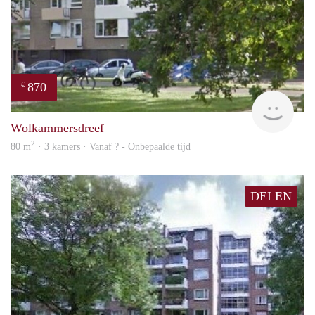
870
€
rent
Wolkammersdreef
2
80 m
· 3 kamers · Vanaf ? - Onbepaalde tijd
DELEN