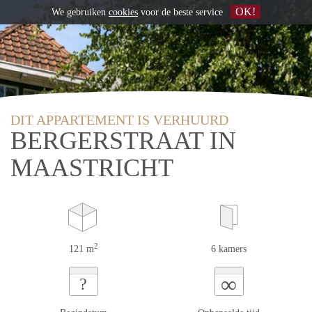
OK!
We gebruiken
cookies
voor de beste service
DIT APPARTEMENT IS VERHUURD
BERGERSTRAAT IN
MAASTRICHT
2
121 m
6 kamers
∞
?