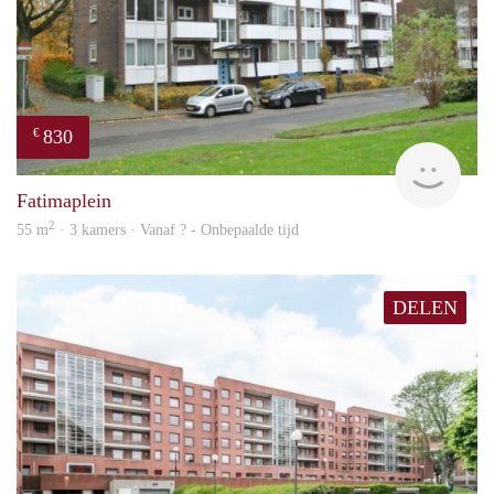
830
€
finde
Fatimaplein
2
55 m
· 3 kamers · Vanaf ? - Onbepaalde tijd
DELEN