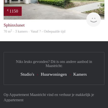
1150
€
finde
Sphinxlunet
2
70 m
· 3 kamers · Vanaf ? - Onbepaalde tijd
Niks leuks gevonden? Dit is ons andere aanbod in
Maastricht:
Studio's
Huurwoningen
Kamers
Op Appartement Maastricht vind en verhuur je makkelijk je
Appartement