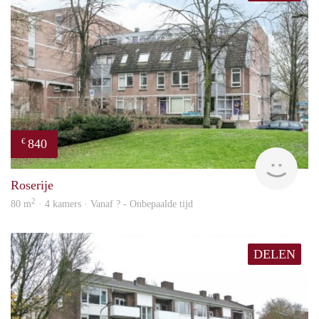
840
€
rent
Roserije
2
80 m
· 4 kamers · Vanaf ? - Onbepaalde tijd
DELEN