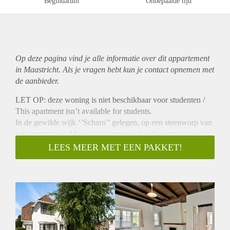
Begindatum
Onbepaalde tijd
Op deze pagina vind je alle informatie over dit
appartement
in Maastricht. Als je vragen hebt kun je contact opnemen met
de aanbieder.
LET OP: deze woning is niet beschikbaar voor studenten /
This apartment isn’t available for students.
In de gewilde wijk ‘’Scharn’’ gelegen, op een steenworp van
het centrum van Maastricht kunnen wij u deze prachtige
vrijstaande en gestoffeerde villa aanbieden.
LEES MEER MET EEN PAKKET!
Deze woning biedt veel ruimte, zowel binnen als buiten, en
beschikt onder andere over 4 slaapkamers, een badkamer,
garage en is grotendeels onderkelderd.
In de directe omgeving van het object zijn alle denkbare
voorzieningen voorhanden.