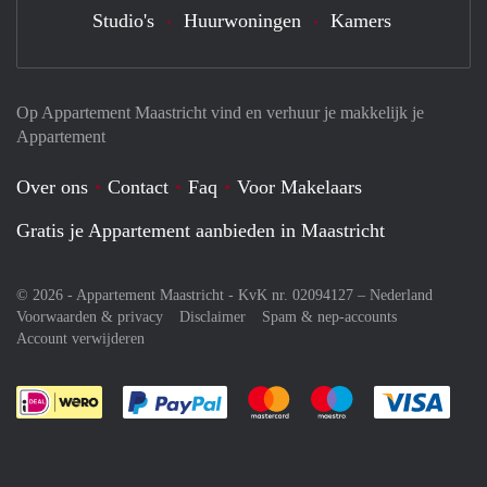
Studio's
Huurwoningen
Kamers
Op Appartement Maastricht vind en verhuur je makkelijk je
Appartement
Over ons
Contact
Faq
Voor Makelaars
Gratis je Appartement aanbieden in Maastricht
© 2026 - Appartement Maastricht - KvK nr. 02094127 –
Nederland
Voorwaarden & privacy
Disclaimer
Spam & nep-accounts
Account verwijderen
Je rekent gemakkelijk af met Paypal
Je rekent gemakkelijk af met M
Je rekent gemakkelij
Je re