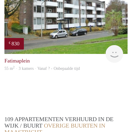
830
€
rent
Fatimaplein
2
55 m
· 3 kamers · Vanaf ? - Onbepaalde tijd
109 APPARTEMENTEN VERHUURD IN DE
WIJK / BUURT
OVERIGE BUURTEN IN