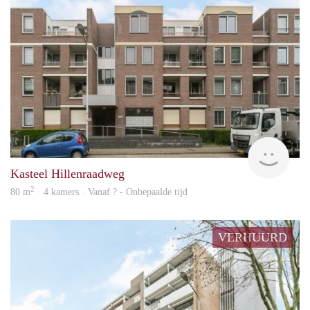
rent
Kasteel Hillenraadweg
2
80 m
· 4 kamers · Vanaf ? - Onbepaalde tijd
VERHUURD