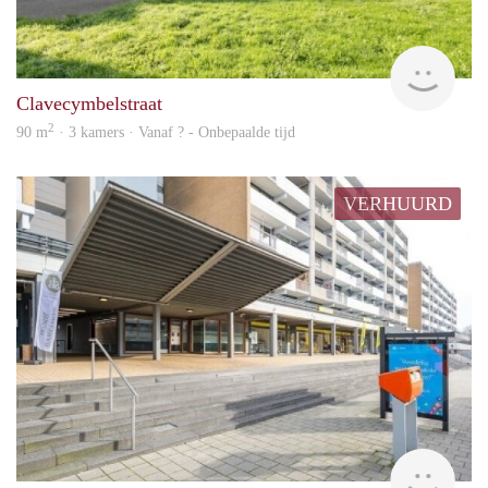
rent
Clavecymbelstraat
2
90 m
· 3 kamers · Vanaf ? - Onbepaalde tijd
VERHUURD
rent