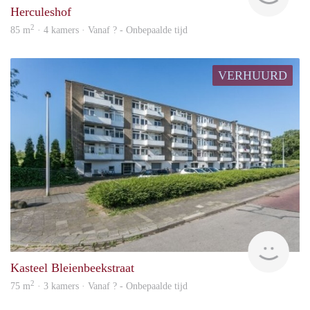
Herculeshof
2
85 m
· 4 kamers · Vanaf ? - Onbepaalde tijd
VERHUURD
rent
Kasteel Bleienbeekstraat
2
75 m
· 3 kamers · Vanaf ? - Onbepaalde tijd