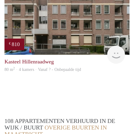
810
€
Woni
Kasteel Hillenraadweg
2
80 m
· 4 kamers · Vanaf ? - Onbepaalde tijd
108 APPARTEMENTEN VERHUURD IN DE
WIJK / BUURT
OVERIGE BUURTEN IN