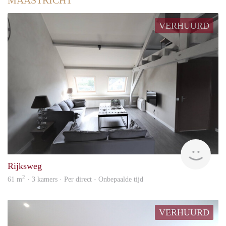
MAASTRICHT
VERHUURD
Imm
Rijksweg
2
61 m
· 3 kamers · Per direct - Onbepaalde tijd
VERHUURD