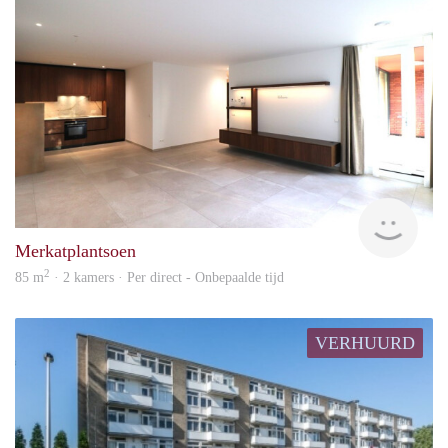
Imm
Merkatplantsoen
2
85 m
· 2 kamers · Per direct - Onbepaalde tijd
VERHUURD