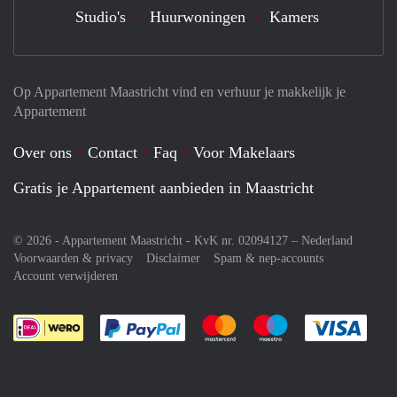
Studio's
Huurwoningen
Kamers
Op Appartement Maastricht vind en verhuur je makkelijk je
Appartement
Over ons
Contact
Faq
Voor Makelaars
Gratis je Appartement aanbieden in Maastricht
© 2026 - Appartement Maastricht - KvK nr. 02094127 –
Nederland
Voorwaarden & privacy
Disclaimer
Spam & nep-accounts
Account verwijderen
Je rekent gemakkelijk af met Paypal
Je rekent gemakkelijk af met M
Je rekent gemakkelij
Je re