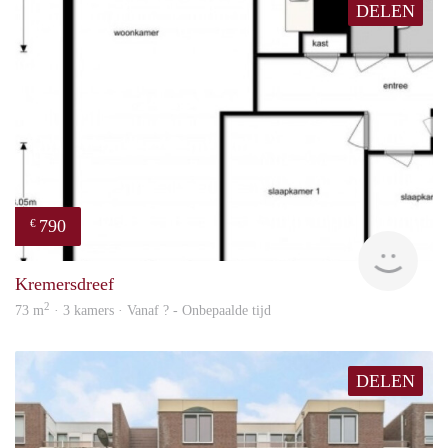
DELEN
790
€
Woni
Kremersdreef
2
73 m
· 3 kamers · Vanaf ? - Onbepaalde tijd
DELEN