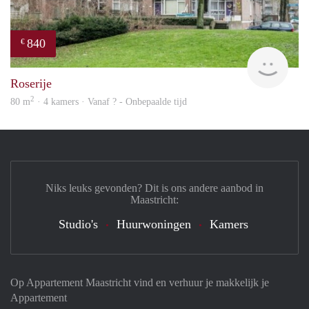
840
€
rent
Roserije
2
80 m
· 4 kamers · Vanaf ? - Onbepaalde tijd
Niks leuks gevonden? Dit is ons andere aanbod in
Maastricht:
Studio's
Huurwoningen
Kamers
Op Appartement Maastricht vind en verhuur je makkelijk je
Appartement