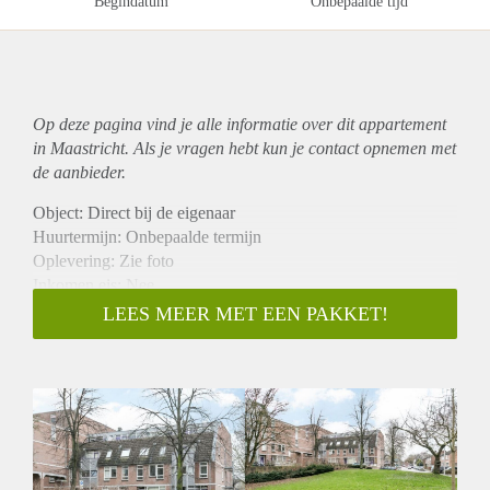
Begindatum
Onbepaalde tijd
Op deze pagina vind je alle informatie over dit
appartement
in Maastricht. Als je vragen hebt kun je contact opnemen met
de aanbieder.
Object: Direct bij de eigenaar
Huurtermijn: Onbepaalde termijn
Oplevering: Zie foto
Inkomen eis: Nee
Garantiestelling mogelijk: Nee
LEES MEER MET EEN PAKKET!
Borg: 1 Maand
Bemiddeling kosten: Nee
Woningdelers toegestaan: Nee
Huisdieren toegestaan: Afhankelijk van de Eigenaar
Huurtoeslag grens: Ja
Geschikt voor studenten: Afhankelijk van de Eigenaar