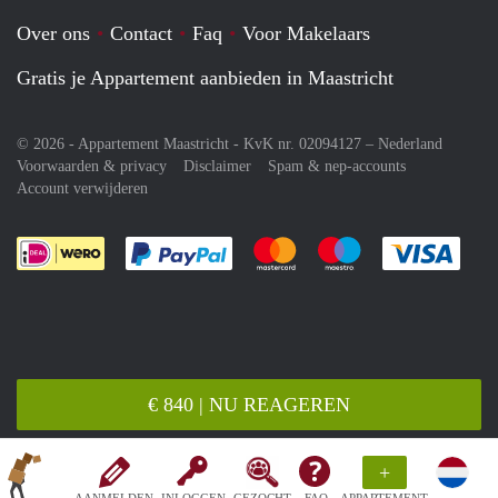
Over ons
Contact
Faq
Voor Makelaars
Gratis je Appartement aanbieden in Maastricht
© 2026 - Appartement Maastricht - KvK nr. 02094127 –
Nederland
Voorwaarden & privacy
Disclaimer
Spam & nep-accounts
Account verwijderen
Je rekent gemakkelijk af met Paypal
Je rekent gemakkelijk af met M
Je rekent gemakkelij
Je re
€ 840 | NU REAGEREN
+