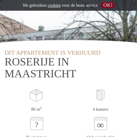
OK!
We gebruiken
cookies
voor de beste service
DIT APPARTEMENT IS VERHUURD
ROSERIJE IN
MAASTRICHT
2
80 m
4 kamers
∞
?