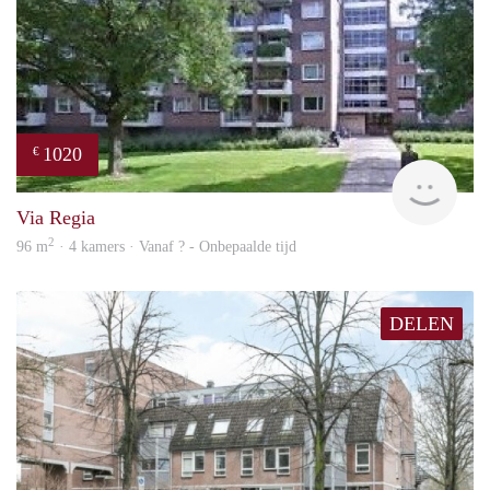
1020
€
finde
Via Regia
2
96 m
· 4 kamers · Vanaf ? - Onbepaalde tijd
DELEN