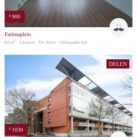
900
€
Tim
Fatimaplein
2
64 m
· 3 kamers · Per direct - Onbepaalde tijd
DELEN
1030
€
finde