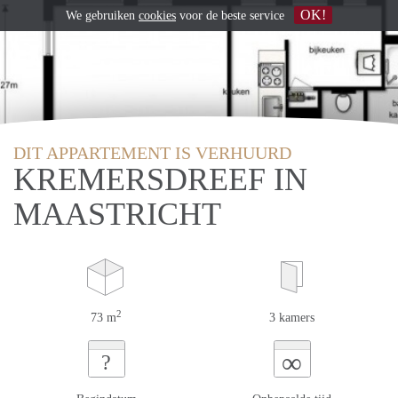
OK!
We gebruiken
cookies
voor de beste service
DIT APPARTEMENT IS VERHUURD
KREMERSDREEF IN
MAASTRICHT
2
73 m
3 kamers
∞
?