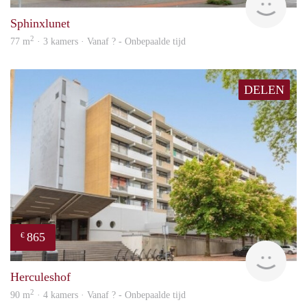
Sphinxlunet
2
77 m
· 3 kamers · Vanaf ? - Onbepaalde tijd
DELEN
865
€
finde
Herculeshof
2
90 m
· 4 kamers · Vanaf ? - Onbepaalde tijd