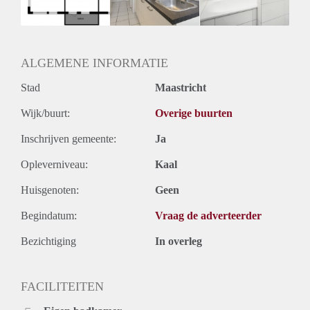
Huurtermijn
Onbepaalde termijn
Oplevering
Kaal
ALGEMENE INFORMATIE
Stad
Maastricht
Wijk/buurt:
Overige buurten
Inschrijven gemeente:
Ja
Opleverniveau:
Kaal
Huisgenoten:
Geen
Begindatum:
Vraag de adverteerder
Bezichtiging
In overleg
FACILITEITEN