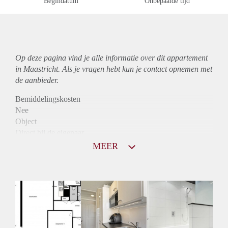
Begindatum
Onbepaalde tijd
Op deze pagina vind je alle informatie over dit
appartement
in Maastricht. Als je vragen hebt kun je contact opnemen met
de aanbieder.
Bemiddelingskosten
Nee
Object
Direct bij de eigenaar
Borg
MEER
770
Garantiestelling
Niet mogelijk
Huurtoeslag
Mogelijk
Inkomen eis
N.V.T.