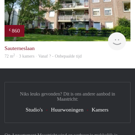
860
€
Woni
Sauterneslaan
2
72 m
· 3 kamers · Vanaf ? - Onbepaalde tijd
Niks leuks gevonden? Dit is ons andere aanbod in
Maastricht:
Studio's
Huurwoningen
Kamers