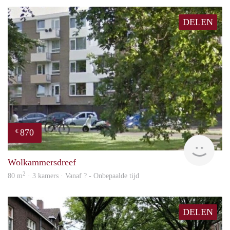
DELEN
870
€
rent
Wolkammersdreef
2
80 m
· 3 kamers · Vanaf ? - Onbepaalde tijd
DELEN