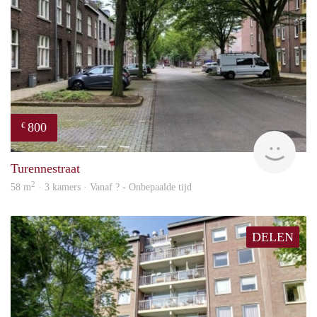
800
€
finde
Turennestraat
2
58 m
· 3 kamers · Vanaf ? - Onbepaalde tijd
DELEN