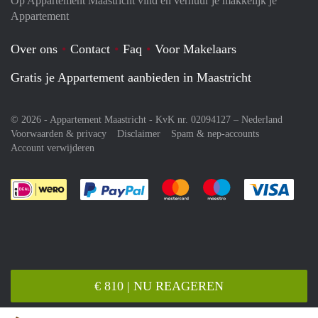
Op Appartement Maastricht vind en verhuur je makkelijk je
Appartement
Over ons
Contact
Faq
Voor Makelaars
Gratis je Appartement aanbieden in Maastricht
© 2026 - Appartement Maastricht - KvK nr. 02094127 –
Nederland
Voorwaarden & privacy
Disclaimer
Spam & nep-accounts
Account verwijderen
Je rekent gemakkelijk af met Paypal
Je rekent gemakkelijk af met M
Je rekent gemakkelij
Je re
€ 810 | NU REAGEREN