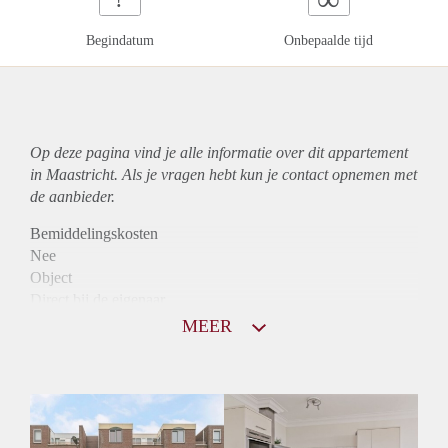
Begindatum
Onbepaalde tijd
Op deze pagina vind je alle informatie over dit
appartement
in Maastricht. Als je vragen hebt kun je contact opnemen met
de aanbieder.
Bemiddelingskosten
Nee
Object
Direct bij de eigenaar
Borg
MEER
790
Garantiestelling
Niet mogelijk
Huurtoeslag
Mogelijk