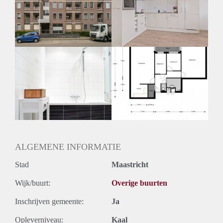
Inkomen eis
N.V.T.
Huurtermijn
Onbepaalde termijn
Oplevering
Kaal
ALGEMENE INFORMATIE
Stad
Maastricht
Wijk/buurt:
Overige buurten
Inschrijven gemeente:
Ja
Opleverniveau:
Kaal