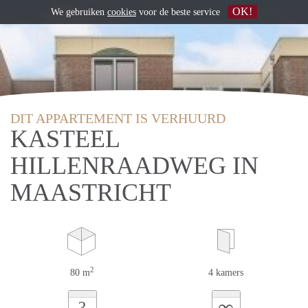
OK!
We gebruiken
cookies
voor de beste service
DIT APPARTEMENT IS VERHUURD
KASTEEL
HILLENRAADWEG IN
MAASTRICHT
2
80 m
4 kamers
∞
?