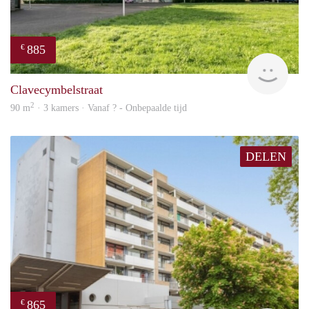
885
€
finde
Clavecymbelstraat
2
90 m
· 3 kamers · Vanaf ? - Onbepaalde tijd
DELEN
865
€