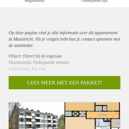
Begindatum
Onbepaalde tijd
Op deze pagina vind je alle informatie over dit
appartement
in Maastricht. Als je vragen hebt kun je contact opnemen met
de aanbieder.
Object: Direct bij de eigenaar
Huurtermijn: Onbepaalde termijn
Oplevering: Zie foto
Inkomen eis: Nee
Garantiestelling mogelijk: Nee
LEES MEER MET EEN PAKKET!
Borg: 1 Maand
Bemiddeling kosten: Nee
Woningdelers toegestaan: Nee
Huisdieren toegestaan: Afhankelijk van de Eigenaar
Huurtoeslag grens: Ja
Geschikt voor studenten: Afhankelijk van de Eigenaar