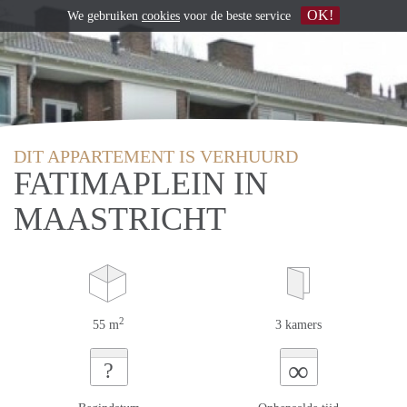
OK!
We gebruiken
cookies
voor de beste service
DIT APPARTEMENT IS VERHUURD
FATIMAPLEIN IN
MAASTRICHT
2
55 m
3 kamers
∞
?