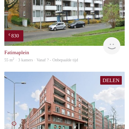
830
€
finde
Fatimaplein
2
55 m
· 3 kamers · Vanaf ? - Onbepaalde tijd
DELEN