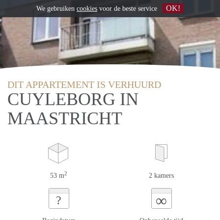
OK!
We gebruiken
cookies
voor de beste service
DIT APPARTEMENT IS VERHUURD
CUYLEBORG IN
MAASTRICHT
2
53 m
2 kamers
∞
?