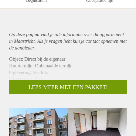
Begindatum
Onbepaalde tijd
Op deze pagina vind je alle informatie over dit
appartement
in Maastricht. Als je vragen hebt kun je contact opnemen met
de aanbieder.
Object: Direct bij de eigenaar
Huurtermijn: Onbepaalde termijn
Oplevering: Zie foto
Inkomen eis: Nee
Garantiestelling mogelijk: Nee
LEES MEER MET EEN PAKKET!
Borg: 1 Maand
Bemiddeling kosten: Nee
Woningdelers toegestaan: Nee
Huisdieren toegestaan: Afhankelijk van de Eigenaar
Huurtoeslag grens: Ja
Geschikt voor studenten: Afhankelijk van de Eigenaar