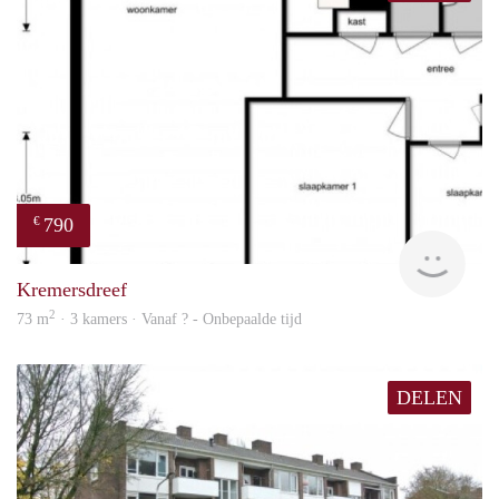
790
€
Woni
Kremersdreef
2
73 m
· 3 kamers · Vanaf ? - Onbepaalde tijd
DELEN