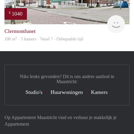
1040
€
rent
Clermontlunet
2
100 m
· 5 kamers · Vanaf ? - Onbepaalde tijd
Niks leuks gevonden? Dit is ons andere aanbod in
Maastricht:
Studio's
Huurwoningen
Kamers
Op Appartement Maastricht vind en verhuur je makkelijk je
Appartement