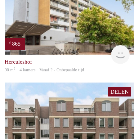
865
€
finde
Herculeshof
2
90 m
· 4 kamers · Vanaf ? - Onbepaalde tijd
DELEN