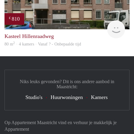
810
€
Woni
Kasteel Hillenraadweg
2
80 m
· 4 kamers · Vanaf ? - Onbepaalde tijd
Niks leuks gevonden? Dit is ons andere aanbod in
Maastricht:
Studio's
Huurwoningen
Kamers
Op Appartement Maastricht vind en verhuur je makkelijk je
Appartement