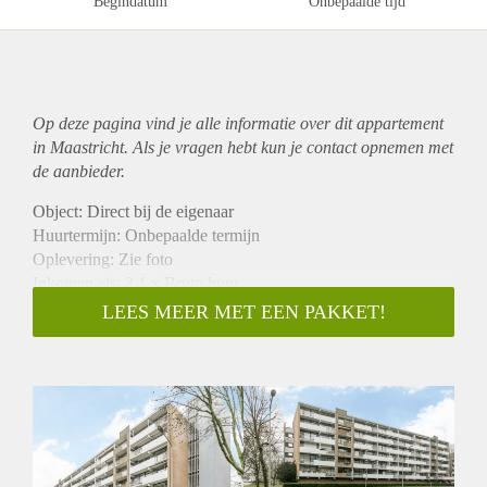
Begindatum
Onbepaalde tijd
Op deze pagina vind je alle informatie over dit
appartement
in Maastricht. Als je vragen hebt kun je contact opnemen met
de aanbieder.
Object: Direct bij de eigenaar
Huurtermijn: Onbepaalde termijn
Oplevering: Zie foto
Inkomen eis: 3,1 x Bruto huur
Garantiestelling mogelijk: Ja
LEES MEER MET EEN PAKKET!
Borg: 1 Maand
Bemiddeling kosten: Nee
Woningdelers toegestaan: Ja
Huisdieren toegestaan: Afhankelijk van de Eigenaar
Huurtoeslag grens: Nee
Geschikt voor studenten: Afhankelijk van de Eigenaar