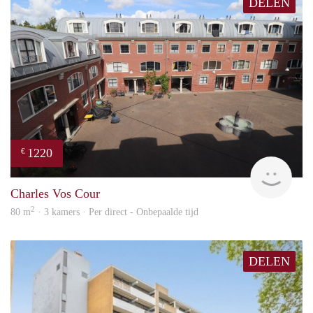
DELEN
1220
€
Imm
Charles Vos Cour
2
80 m
· 3 kamers · Per direct - Onbepaalde tijd
DELEN