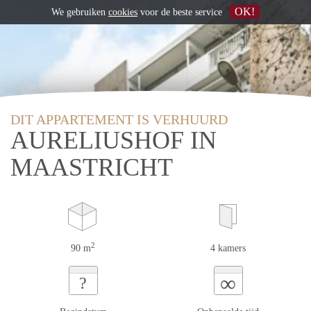
OK!
We gebruiken
cookies
voor de beste service
DIT APPARTEMENT IS VERHUURD
AURELIUSHOF IN
MAASTRICHT
2
90 m
4 kamers
∞
?