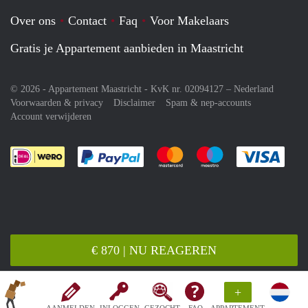
Over ons
Contact
Faq
Voor Makelaars
Gratis je Appartement aanbieden in Maastricht
© 2026 - Appartement Maastricht - KvK nr. 02094127 –
Nederland
Voorwaarden & privacy
Disclaimer
Spam & nep-accounts
Account verwijderen
Je rekent gemakkelijk af met Paypal
Je rekent gemakkelijk af met M
Je rekent gemakkelij
Je re
€ 870 | NU REAGEREN
+