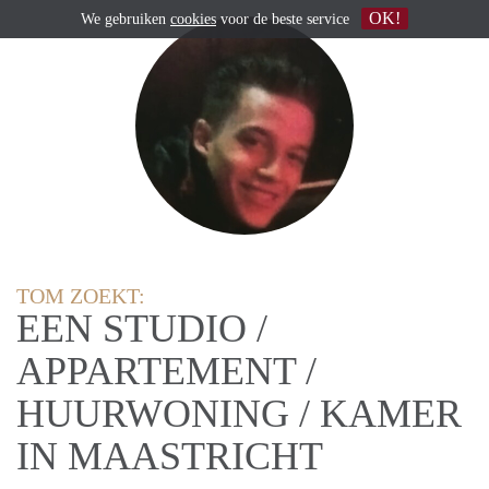
OK!
We gebruiken
cookies
voor de beste service
TOM ZOEKT:
EEN STUDIO /
APPARTEMENT /
HUURWONING / KAMER
IN MAASTRICHT