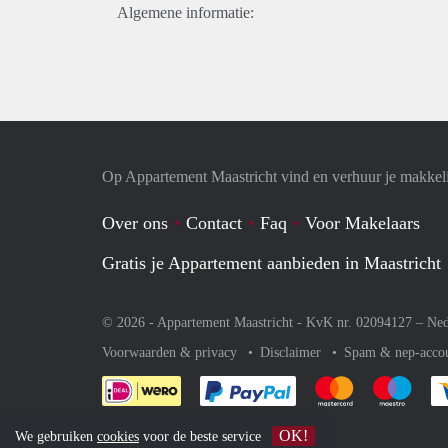
Algemene informatie:
Op Appartement Maastricht vind en verhuur je makkel
Over ons
Contact
Faq
Voor Makelaars
Gratis je Appartement aanbieden in Maastricht
© 2026 - Appartement Maastricht - KvK nr. 02094127 –
Ned
Voorwaarden & privacy
Disclaimer
Spam & nep-acco
Je rekent gemakkelijk af 
Je rekent gemak
Je rek
OK!
We gebruiken
cookies
voor de beste service