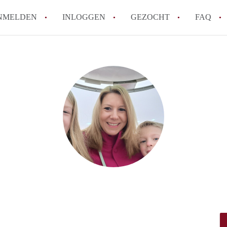
NMELDEN
INLOGGEN
GEZOCHT
FAQ
How to translate AppartementMaastricht!
Wat is AppartementMaastricht?
Hoeveel kost het om te reageren op een A
Wat is de privacyverklaring van Appartem
Berekent AppartementMaastricht
makelaarsvergoeding/bemiddelingsvergoe
Alle veelgestelde vragen