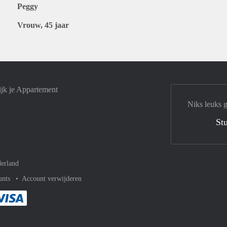
Peggy
Vrouw, 45 jaar
ijk je Appartement
Niks leuks 
Stu
erland
unts
Account verwijderen
met Paypal
kelijk af met Mastercard
ent gemakkelijk af met Meastro
Je rekent gemakkelijk af met Visa