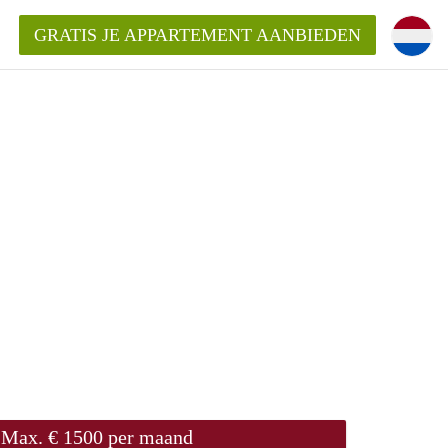
GRATIS JE APPARTEMENT AANBIEDEN
ppartement in Maastricht?
entMaastricht?
ding?
Max. € 1500 per maand