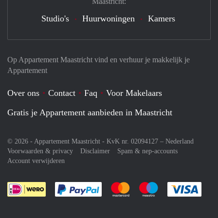
Maastricht:
Studio's
Huurwoningen
Kamers
Op Appartement Maastricht vind en verhuur je makkelijk je
Appartement
Over ons
Contact
Faq
Voor Makelaars
Gratis je Appartement aanbieden in Maastricht
© 2026 - Appartement Maastricht - KvK nr. 02094127 –
Nederland
Voorwaarden & privacy
Disclaimer
Spam & nep-accounts
Account verwijderen
Je rekent gemakkelijk af met Paypal
Je rekent gemakkelijk af met M
Je rekent gemakkelij
Je re