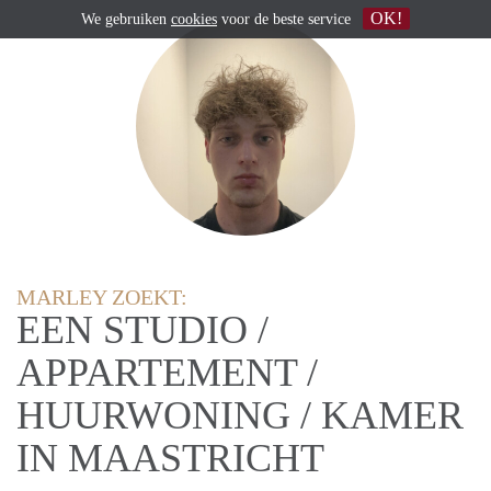
OK!
We gebruiken
cookies
voor de beste service
MARLEY ZOEKT:
EEN STUDIO /
APPARTEMENT /
HUURWONING / KAMER
IN MAASTRICHT