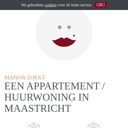
OK!
We gebruiken
cookies
voor de beste service
MANON ZOEKT:
EEN APPARTEMENT /
HUURWONING IN
MAASTRICHT